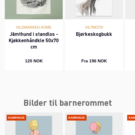
VILDMARKEN HOME
VILTMOTIV
Jämthund i standlos -
Bjørkeskogbukk
Kjøkkenhåndkle 50x70
cm
120 NOK
Fra 196 NOK
Bilder til barnerommet
KAMPANJE
KAMPANJE
KAM