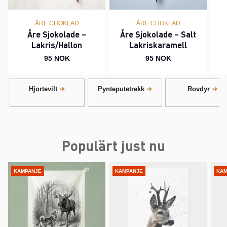
ÅRE CHOKLAD
ÅRE CHOKLAD
Åre Sjokolade –
Åre Sjokolade – Salt
Lakris/Hallon
Lakriskaramell
95 NOK
95 NOK
Hjortevilt
Pynteputetrekk
Rovdyr
Populärt just nu
KAMPANJE
KAMPANJE
KAM