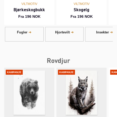
VILTMOTIV
VILTMOTIV
Bjørkeskogbukk
Skogelg
Fra 196 NOK
Fra 196 NOK
Fugler
Hjortevilt
Insekter
Rovdjur
KAMPANJE
KAMPANJE
KAM