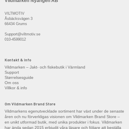
Vildmarken Nyängen AB
VILTMOTIV
Åsbäcksvägen 3
66434 Grums
Support@viltmotiv.se
010-4599012
Kontakt & info
Vildmarken – Jakt- och fiskebutik i Värmland
Support
Størrelsesguide
Om oss
Villkor & info
Om Vildmarken Brand Store
Vildmarkens egenutvecklade sortiment har växt under de senaste
åren och nu förverkligas visionen om Vildmarken Brand Store –
en unikt utformad butik, med unika produkter i fokus. Vildmarken
har ända sedan 2015 erbjudit våra läsare och följare att beställa