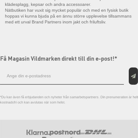
klädesplagg, kepsar och andra accessoarer.
Nätbutiken har vuxit sig mycket populär och med en fysisk butik
hoppas vi kunna bjuda på en ännu större upplevelse tillsammans
med ett urval Brand Partners inom jakt och friluftsliv.
Få Magasin Vildmarken direkt till din e-post!*
E-
postadress
*Du kan även få erbjudanden och nyheter från samarbetspartners. Din prenumeration är helt
kostnadsfri och kan avslutas när som helst.