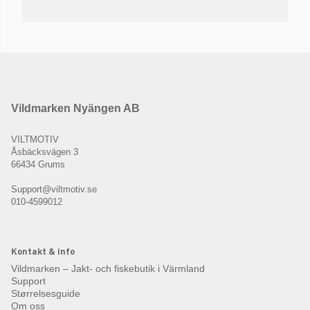
Vildmarken Nyängen AB
VILTMOTIV
Åsbäcksvägen 3
66434 Grums
Support@viltmotiv.se
010-4599012
Kontakt & info
Vildmarken – Jakt- och fiskebutik i Värmland
Support
Størrelsesguide
Om oss