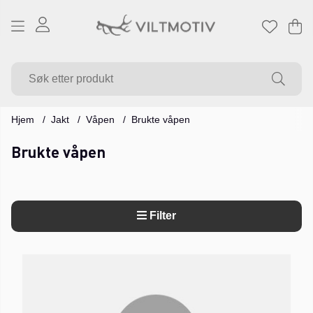
Ha
Ant
.
Hjem
Jakt
Våpen
Brukte våpen
Brukte våpen
Filter
Produkter