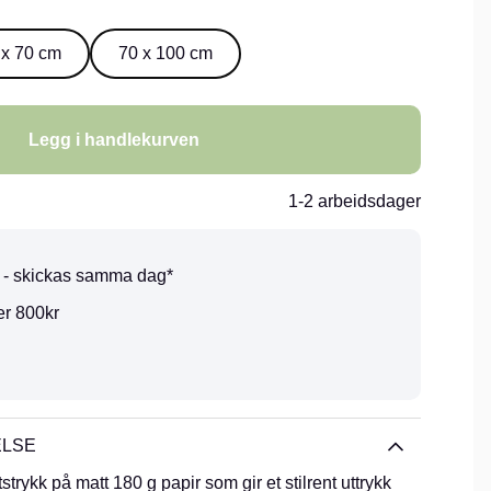
 x 70 cm
70 x 100 cm
Legg i handlekurven
1-2 arbeidsdager
0 - skickas samma dag*
er 800kr
ELSE
trykk på matt 180 g papir som gir et stilrent uttrykk