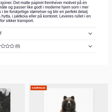
eksjoner. Det matte papiret fremhever motivet på en
måte og passer like godt i moderne hjem som i mer
i tre forskjellige størrelser og blir en perfekt detalj
tta, i jaktkoia eller på kontoret. Leveres rullet i en
or sikker transport.
T
NNOMSNITTLIG RANGERING 0 AV 5 ANTALL VURDERINGE
(
0
)
KAMPANJE