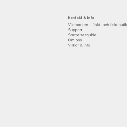
Kontakt & info
Vildmarken – Jakt- och fiskebuti
Support
Størrelsesguide
Om oss
Villkor & info