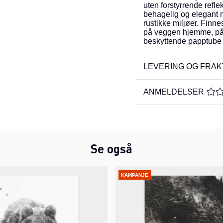
uten forstyrrende refl
behagelig og elegant 
rustikke miljøer. Finnes 
på veggen hjemme, på hy
beskyttende papptube f
LEVERING OG FRAK
ANMELDELSER
GJE
Se også
KAMPANJE