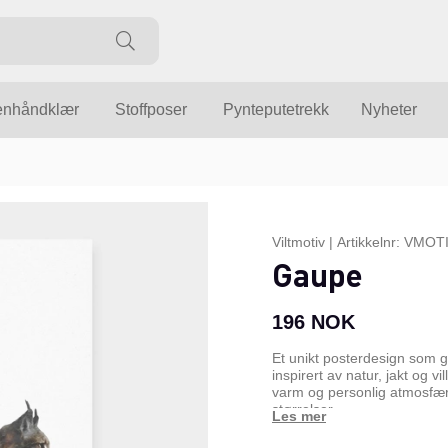
enhåndklær
Stoffposer
Pynteputetrekk
Nyheter
Viltmotiv
|
Artikkelnr:
VMOTI
Gaupe
196
NOK
Et unikt posterdesign som 
inspirert av natur, jakt og 
varm og personlig atmosfære 
størrelser.