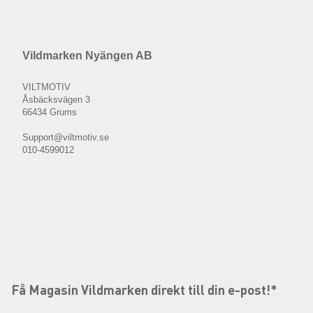
Vildmarken Nyängen AB
VILTMOTIV
Åsbäcksvägen 3
66434 Grums
Support@viltmotiv.se
010-4599012
Få Magasin Vildmarken direkt till din e-post!*