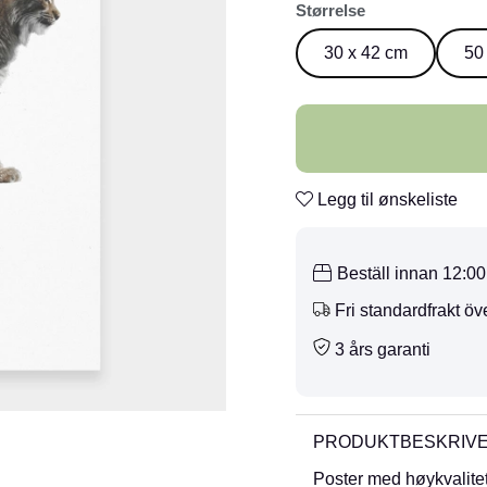
Størrelse
30 x 42 cm
50
Legg til ønskeliste
Beställ innan 12:0
Fri standardfrakt öv
3 års garanti
PRODUKTBESKRIV
Poster med høykvalitets