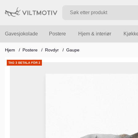
Gavesjokolade
Postere
Hjem & interiør
Kjøkk
Hjem
Postere
Rovdyr
Gaupe
Produktbilder
TAG 3 BETALA FÖR 2