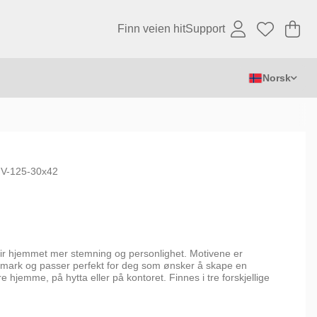
Finn veien hit
Support
Ha
An
.
Norsk
V-125-30x42
gir hjemmet mer stemning og personlighet. Motivene er
villmark og passer perfekt for deg som ønsker å skape en
hjemme, på hytta eller på kontoret. Finnes i tre forskjellige