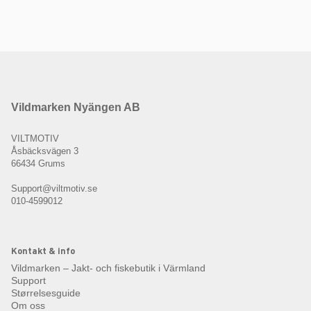
Vildmarken Nyängen AB
VILTMOTIV
Åsbäcksvägen 3
66434 Grums
Support@viltmotiv.se
010-4599012
Kontakt & info
Vildmarken – Jakt- och fiskebutik i Värmland
Support
Størrelsesguide
Om oss