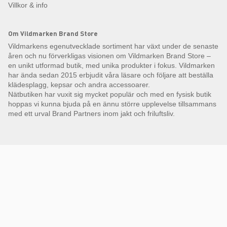
Villkor & info
Om Vildmarken Brand Store
Vildmarkens egenutvecklade sortiment har växt under de senaste
åren och nu förverkligas visionen om Vildmarken Brand Store –
en unikt utformad butik, med unika produkter i fokus. Vildmarken
har ända sedan 2015 erbjudit våra läsare och följare att beställa
klädesplagg, kepsar och andra accessoarer.
Nätbutiken har vuxit sig mycket populär och med en fysisk butik
hoppas vi kunna bjuda på en ännu större upplevelse tillsammans
med ett urval Brand Partners inom jakt och friluftsliv.
Få Magasin Vildmarken direkt till din e-post!*
E-
postadress