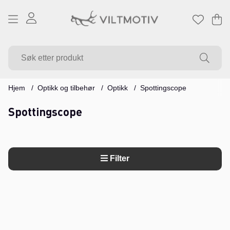
Ha
Ant
.
Hjem
Optikk og tilbehør
Optikk
Spottingscope
Spottingscope
Filter
Produkter