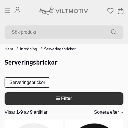
Va
Ant
.
Hem
Inredning
Serveringsbrickor
Serveringsbrickor
Serveringsbrickor
Filter
Visar
1-9
av
9
artiklar
Sortera efter
Produkter