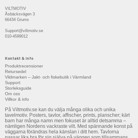
VILTMOTIV
Åsbäcksvägen 3
66434 Grums
Support@viltmotiv.se
010-4599012
Kontakt & info
Produktrecensioner
Retursedel
Vildmarken – Jakt- och fiskebutik i Värmland
Support
Storleksguide
Om oss
Villkor & info
På Viltmotiv.se kan du välja många olika och unika
tavelmotiv. Posters, tavlor, affischer, prints, planscher; kärt
barn har många namn men fokuset är alltid detsamma –
nämligen Nordens vackraste vilt. Med spännande konst på
väggarna förändras hela känslan i ditt hem. Tavlorna
passar lika bra för sig själva på väggen som tillsammans