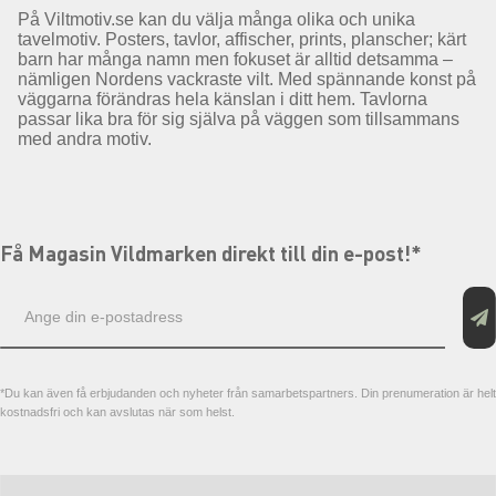
På Viltmotiv.se kan du välja många olika och unika
tavelmotiv. Posters, tavlor, affischer, prints, planscher; kärt
barn har många namn men fokuset är alltid detsamma –
nämligen Nordens vackraste vilt. Med spännande konst på
väggarna förändras hela känslan i ditt hem. Tavlorna
passar lika bra för sig själva på väggen som tillsammans
med andra motiv.
Få Magasin Vildmarken direkt till din e-post!*
E-
postadress
*Du kan även få erbjudanden och nyheter från samarbetspartners. Din prenumeration är helt
kostnadsfri och kan avslutas när som helst.