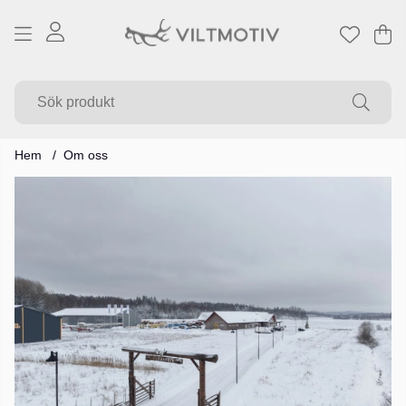
Va
Ant
.
Hem
Om oss