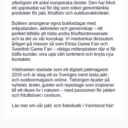
ytterligare ett antal europeiska länder. Den har blivit
ett uppskattat val för dig som söker genomtänkta
produkter för jakt, friluftsliv och outdooraktiviteter.
Butiken arrangerar egna butiksdagar med
erbjudanden, aktiviteter och gemenskap – ett
perfekt tillfälle att möta andra friluftsintresserade
och ta del av vår kunskap. Vi medverkar dessutom
årligen på mässor så som Elmia Game Fair och
Swedish Game Fair – viktiga mötesplatser där vi får
träffa kunder, visa upp vårt sortiment och knyta nya
kontakter.
Vildmarken startade som ett digitalt jaktmagasin
2016 och är idag ett av Sveriges mest lästa jakt-
och outdoormagasin online. Tidningen bjuder på
nyheter, tester, guider och reportage som inspirerar
till ett rikare liv i naturen – med passionen för jakten
och friluftslivet i centrum.
Läs mer om vår jakt- och fiskebutik i Värmland här!