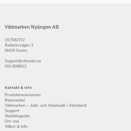
Vildmarken Nyängen AB
VILTMOTIV
Åsbäcksvägen 3
66434 Grums
Support@viltmotiv.se
010-4599012
Kontakt & info
Produktrecensioner
Retursedel
Vildmarken – Jakt- och fiskebutik i Värmland
Support
Storleksguide
Om oss
Villkor & info