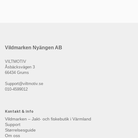
Vildmarken Nyängen AB
VILTMOTIV
Åsbäcksvägen 3
66434 Grums
Support@viltmotiv.se
010-4599012
Kontakt & info
Vildmarken – Jakt- och fiskebutik i Värmland
Support
Størrelsesguide
Om oss