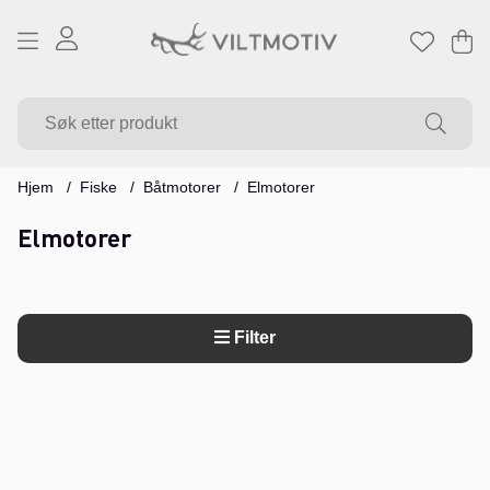
Ha
Ant
.
Hjem
Fiske
Båtmotorer
Elmotorer
Elmotorer
Filter
Produkter