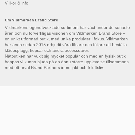
Villkor & info
Om Vildmarken Brand Store
Vildmarkens egenutvecklade sortiment har växt under de senaste
åren och nu förverkligas visionen om Vildmarken Brand Store –
en unikt utformad butik, med unika produkter i fokus. Vildmarken
har ända sedan 2015 erbjudit våra läsare och följare att beställa
klädesplagg, kepsar och andra accessoarer.
Nätbutiken har vuxit sig mycket populär och med en fysisk butik
hoppas vi kunna bjuda på en ännu större upplevelse tillsammans
med ett urval Brand Partners inom jakt och friluftsliv.
Få Magasin Vildmarken direkt till din e-post!*
E-
postadress