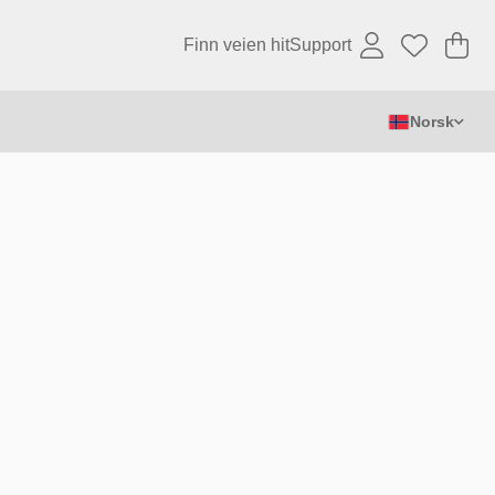
Finn veien hit
Support
Ha
An
.
Norsk