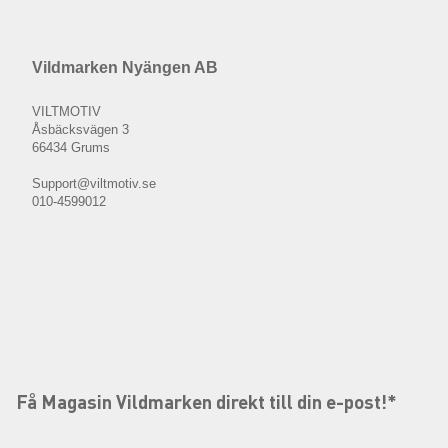
Vildmarken Nyängen AB
VILTMOTIV
Åsbäcksvägen 3
66434 Grums
Support@viltmotiv.se
010-4599012
Få Magasin Vildmarken direkt till din e-post!*
E-