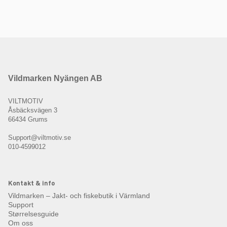
Vildmarken Nyängen AB
VILTMOTIV
Åsbäcksvägen 3
66434 Grums
Support@viltmotiv.se
010-4599012
Kontakt & info
Vildmarken – Jakt- och fiskebutik i Värmland
Support
Størrelsesguide
Om oss