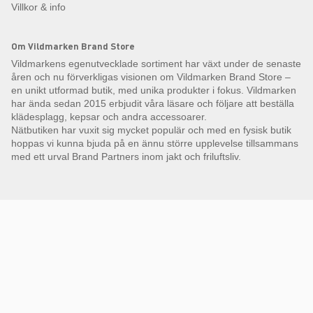
Villkor & info
Om Vildmarken Brand Store
Vildmarkens egenutvecklade sortiment har växt under de senaste
åren och nu förverkligas visionen om Vildmarken Brand Store –
en unikt utformad butik, med unika produkter i fokus. Vildmarken
har ända sedan 2015 erbjudit våra läsare och följare att beställa
klädesplagg, kepsar och andra accessoarer.
Nätbutiken har vuxit sig mycket populär och med en fysisk butik
hoppas vi kunna bjuda på en ännu större upplevelse tillsammans
med ett urval Brand Partners inom jakt och friluftsliv.
Få Magasin Vildmarken direkt till din e-post!*
E-
postadress