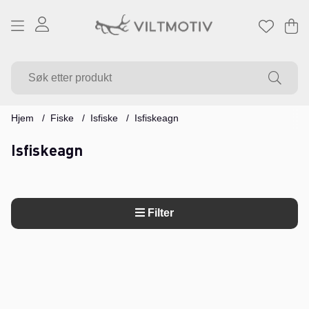
Ha
Ant
.
Hjem
Fiske
Isfiske
Isfiskeagn
Isfiskeagn
Filter
Produkter