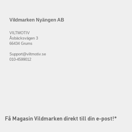
Vildmarken Nyängen AB
VILTMOTIV
Åsbäcksvägen 3
66434 Grums
Support@viltmotiv.se
010-4599012
Få Magasin Vildmarken direkt till din e-post!*
E-