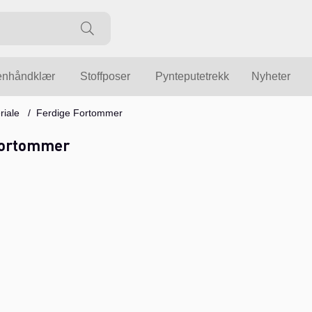
enhåndklær
Stoffposer
Pynteputetrekk
Nyheter
iale
Ferdige Fortommer
Fortommer