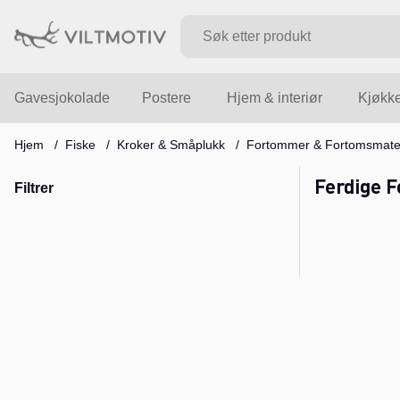
Gavesjokolade
Postere
Hjem & interiør
Kjøkk
Hjem
Fiske
Kroker & Småplukk
Fortommer & Fortomsmater
Ferdige 
Filtrer
Produkter