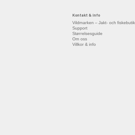
Kontakt & info
Vildmarken – Jakt- och fiskebuti
Support
Størrelsesguide
Om oss
Villkor & info