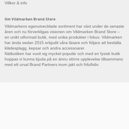
Villkor & info
Om Vildmarken Brand Store
Vildmarkens egenutvecklade sortiment har växt under de senaste
åren och nu förverkligas visionen om Vildmarken Brand Store –
en unikt utformad butik, med unika produkter i fokus. Vildmarken
har ända sedan 2015 erbjudit våra läsare och följare att beställa
klädesplagg, kepsar och andra accessoarer.
Nätbutiken har vuxit sig mycket populär och med en fysisk butik
hoppas vi kunna bjuda på en ännu större upplevelse tillsammans
med ett urval Brand Partners inom jakt och friluftsliv.
Få Magasin Vildmarken direkt till din e-post!*
E-
postadress