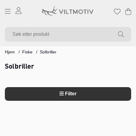
Ha
Ant
.
Hjem
Fiske
Solbriller
Solbriller
Filter
Produkter