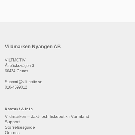
Vildmarken Nyängen AB
VILTMOTIV
Åsbäcksvägen 3
66434 Grums
Support@viltmotiv.se
010-4599012
Kontakt & info
Vildmarken – Jakt- och fiskebutik i Värmland
Support
Størrelsesguide
Om oss