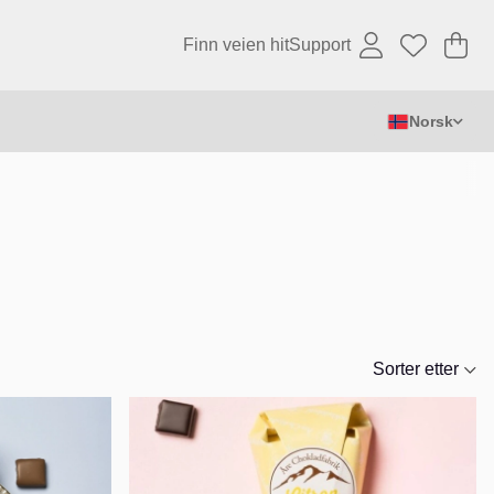
Finn veien hit
Support
Ha
An
.
Norsk
Sorter etter