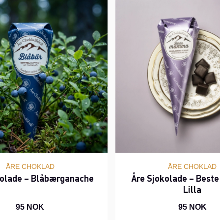
ÅRE CHOKLAD
ÅRE CHOKLAD
kolade – Blåbærganache
Åre Sjokolade – Bes
Lilla
95 NOK
95 NOK