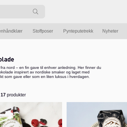
enhåndklær
Stoffposer
Pynteputetrekk
Nyheter
olade
ra nord – en fin gave til enhver anledning. Her finner du
jokolade inspirert av nordiske smaker og laget med
kt som gave eller som en liten luksus i hverdagen.
v
17
produkter