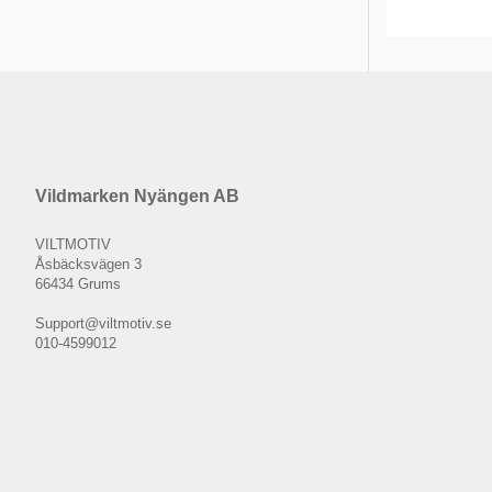
Vildmarken Nyängen AB
VILTMOTIV
Åsbäcksvägen 3
66434 Grums
Support@viltmotiv.se
010-4599012