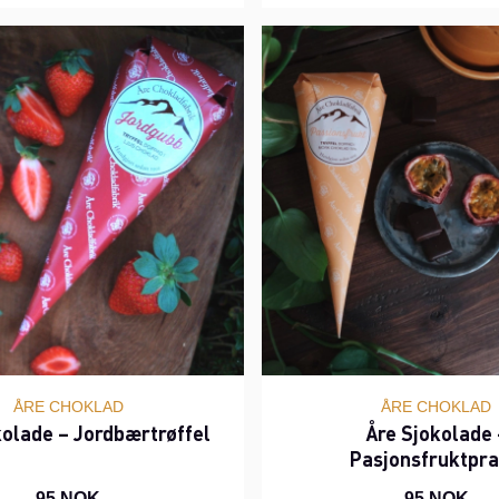
ÅRE CHOKLAD
ÅRE CHOKLAD
kolade – Jordbærtrøffel
Åre Sjokolade 
Pasjonsfruktpra
95 NOK
95 NOK