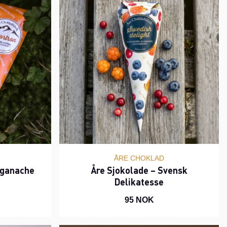
ÅRE CHOKLAD
eganache
Åre Sjokolade – Svensk
Delikatesse
95 NOK