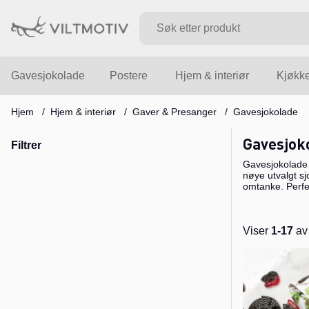
Gavesjokolade
Postere
Hjem & interiør
Kjøkk
Hjem
Hjem & interiør
Gaver & Presanger
Gavesjokolade
Gavesjok
Filtrer
Gavesjokolade f
nøye utvalgt s
omtanke. Perfe
Viser
1-17
a
Produkter