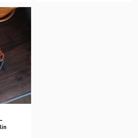
–
lin