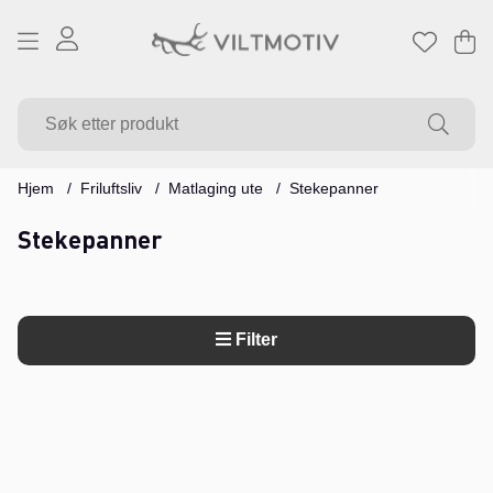
Ha
Ant
.
Hjem
Friluftsliv
Matlaging ute
Stekepanner
Stekepanner
Filter
Produkter