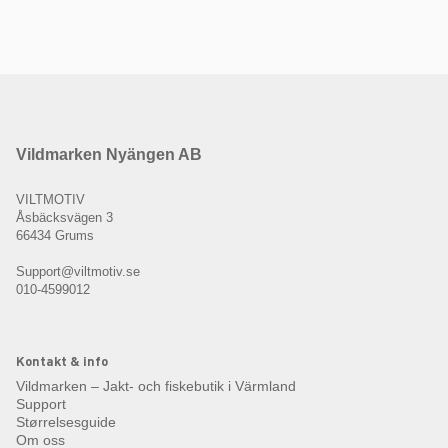
Vildmarken Nyängen AB
VILTMOTIV
Åsbäcksvägen 3
66434 Grums
Support@viltmotiv.se
010-4599012
Kontakt & info
Vildmarken – Jakt- och fiskebutik i Värmland
Support
Størrelsesguide
Om oss