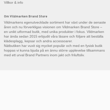
Villkor & info
Om Vildmarken Brand Store
Vildmarkens egenutvecklade sortiment har växt under de senaste
åren och nu förverkligas visionen om Vildmarken Brand Store –
en unikt utformad butik, med unika produkter i fokus. Vildmarken
har ända sedan 2015 erbjudit våra läsare och följare att beställa
klädesplagg, kepsar och andra accessoarer.
Nätbutiken har vuxit sig mycket populär och med en fysisk butik
hoppas vi kunna bjuda på en ännu större upplevelse tillsammans
med ett urval Brand Partners inom jakt och friluftsliv.
Få Magasin Vildmarken direkt till din e-post!*
E-
postadress