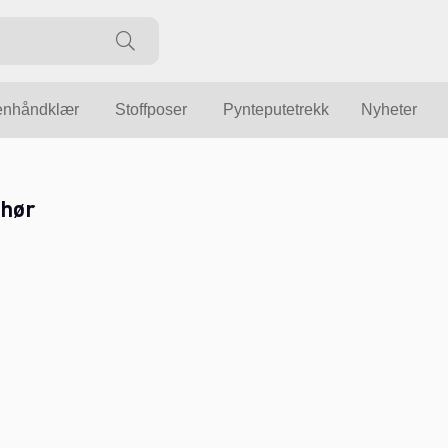
enhåndklær
Stoffposer
Pynteputetrekk
Nyheter
ehør