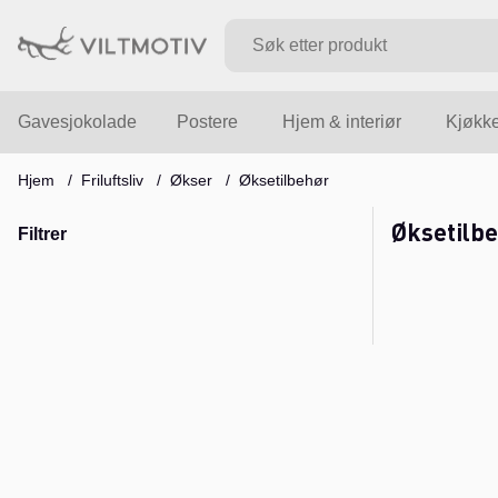
Gavesjokolade
Postere
Hjem & interiør
Kjøkk
Hjem
Friluftsliv
Økser
Øksetilbehør
Øksetilb
Filtrer
Produkter