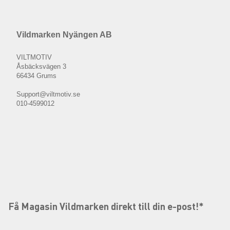
Vildmarken Nyängen AB
VILTMOTIV
Åsbäcksvägen 3
66434 Grums
Support@viltmotiv.se
010-4599012
Få Magasin Vildmarken direkt till din e-post!*
E-