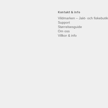
Kontakt & info
Vildmarken – Jakt- och fiskebuti
Support
Størrelsesguide
Om oss
Villkor & info