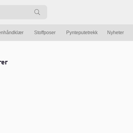
enhåndklær
Stoffposer
Pynteputetrekk
Nyheter
rer