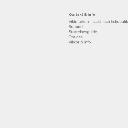
Kontakt & info
Vildmarken – Jakt- och fiskebuti
Support
Størrelsesguide
Om oss
Villkor & info