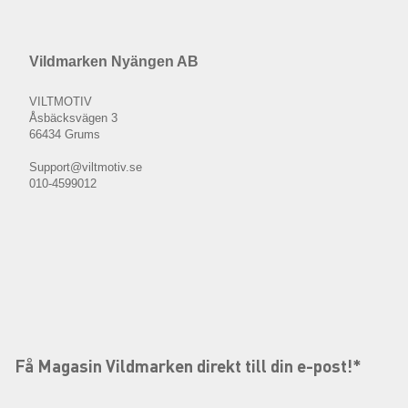
Vildmarken Nyängen AB
VILTMOTIV
Åsbäcksvägen 3
66434 Grums
Support@viltmotiv.se
010-4599012
Få Magasin Vildmarken direkt till din e-post!*
E-