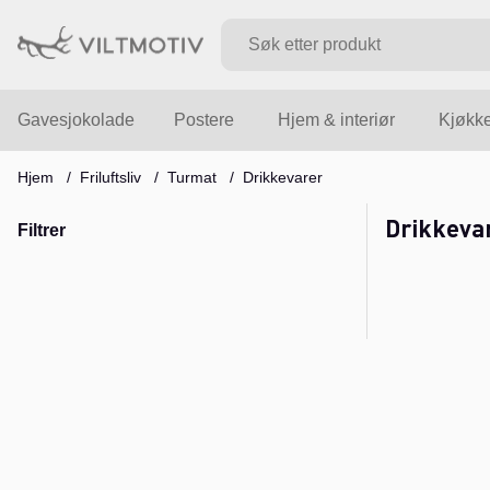
Gavesjokolade
Postere
Hjem & interiør
Kjøkk
Hjem
Friluftsliv
Turmat
Drikkevarer
Drikkeva
Filtrer
Produkter