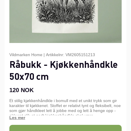
Vildmarken Home
|
Artikkelnr:
VM2605151213
Råbukk - Kjøkkenhåndkle
50x70 cm
120
NOK
Et stilig kjøkkenhåndkle i bomull med et unikt trykk som gir
karakter til kjøkkenet. Stoffet er relativt tynt og fleksibelt, noe
som gjør håndkleet lett å jobbe med og lett å henge opp -
akkurat slik et godt kjøkkenhåndkle skal være.