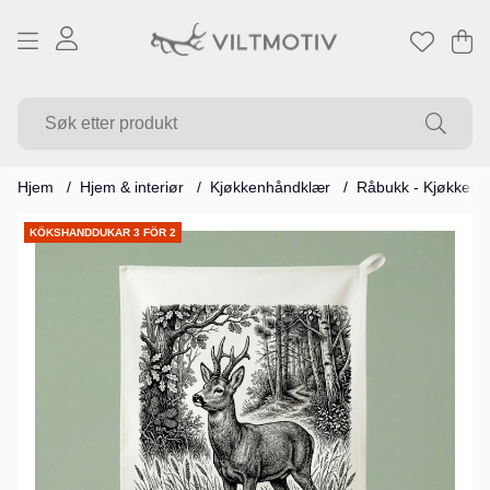
Ha
Ant
.
Hjem
Hjem & interiør
Kjøkkenhåndklær
Råbukk - Kjøkkenh
Produktbilder
KÖKSHANDDUKAR 3 FÖR 2