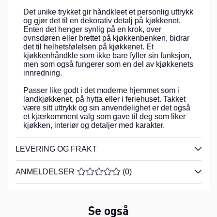
Det unike trykket gir håndkleet et personlig uttrykk
og gjør det til en dekorativ detalj på kjøkkenet.
Enten det henger synlig på en krok, over
ovnsdøren eller brettet på kjøkkenbenken, bidrar
det til helhetsfølelsen på kjøkkenet. Et
kjøkkenhåndkle som ikke bare fyller sin funksjon,
men som også fungerer som en del av kjøkkenets
innredning.
Passer like godt i det moderne hjemmet som i
landkjøkkenet, på hytta eller i feriehuset. Takket
være sitt uttrykk og sin anvendelighet er det også
et kjærkomment valg som gave til deg som liker
kjøkken, interiør og detaljer med karakter.
LEVERING OG FRAKT
ANMELDELSER
GJENNOMSNITTLIG RANGERING 0 AV
(
0
)
Se også