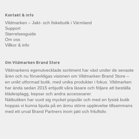
Kontakt & info
Vildmarken – Jakt- och fiskebutik i Värmland
Support
Størrelsesguide
Om oss
Villkor & info
Om Vildmarken Brand Store
Vildmarkens egenutvecklade sortiment har växt under de senaste
åren och nu förverkligas visionen om Vildmarken Brand Store –
en unikt utformad butik, med unika produkter i fokus. Vildmarken
har ända sedan 2015 erbjudit våra läsare och följare att beställa
klädesplagg, kepsar och andra accessoarer.
Nätbutiken har vuxit sig mycket populär och med en fysisk butik
hoppas vi kunna bjuda på en ännu större upplevelse tillsammans
med ett urval Brand Partners inom jakt och friluftsliv.