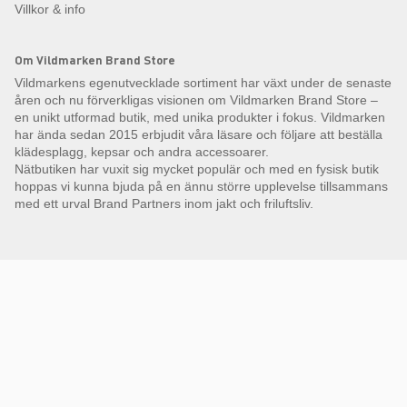
Villkor & info
Om Vildmarken Brand Store
Vildmarkens egenutvecklade sortiment har växt under de senaste
åren och nu förverkligas visionen om Vildmarken Brand Store –
en unikt utformad butik, med unika produkter i fokus. Vildmarken
har ända sedan 2015 erbjudit våra läsare och följare att beställa
klädesplagg, kepsar och andra accessoarer.
Nätbutiken har vuxit sig mycket populär och med en fysisk butik
hoppas vi kunna bjuda på en ännu större upplevelse tillsammans
med ett urval Brand Partners inom jakt och friluftsliv.
Få Magasin Vildmarken direkt till din e-post!*
E-
postadress