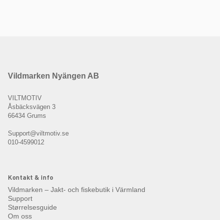
Vildmarken Nyängen AB
VILTMOTIV
Åsbäcksvägen 3
66434 Grums
Support@viltmotiv.se
010-4599012
Kontakt & info
Vildmarken – Jakt- och fiskebutik i Värmland
Support
Størrelsesguide
Om oss