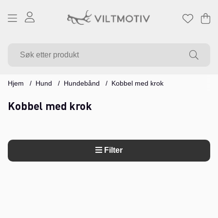
Ha
Ant
.
Hjem
Hund
Hundebånd
Kobbel med krok
Kobbel med krok
Filter
Produkter