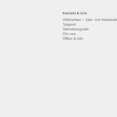
Kontakt & info
Vildmarken – Jakt- och fiskebuti
Support
Størrelsesguide
Om oss
Villkor & info