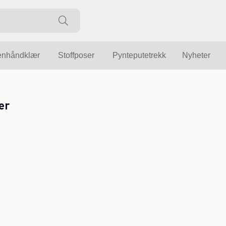
enhåndklær
Stoffposer
Pynteputetrekk
Nyheter
er