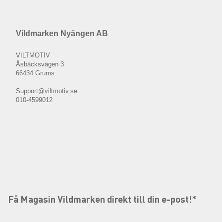
Vildmarken Nyängen AB
VILTMOTIV
Åsbäcksvägen 3
66434 Grums
Support@viltmotiv.se
010-4599012
Få Magasin Vildmarken direkt till din e-post!*
E-