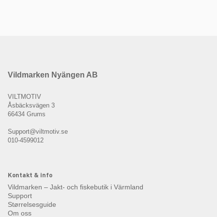
Vildmarken Nyängen AB
VILTMOTIV
Åsbäcksvägen 3
66434 Grums
Support@viltmotiv.se
010-4599012
Kontakt & info
Vildmarken – Jakt- och fiskebutik i Värmland
Support
Størrelsesguide
Om oss