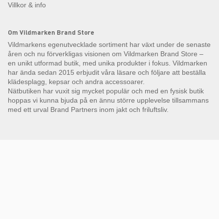
Villkor & info
Om Vildmarken Brand Store
Vildmarkens egenutvecklade sortiment har växt under de senaste
åren och nu förverkligas visionen om Vildmarken Brand Store –
en unikt utformad butik, med unika produkter i fokus. Vildmarken
har ända sedan 2015 erbjudit våra läsare och följare att beställa
klädesplagg, kepsar och andra accessoarer.
Nätbutiken har vuxit sig mycket populär och med en fysisk butik
hoppas vi kunna bjuda på en ännu större upplevelse tillsammans
med ett urval Brand Partners inom jakt och friluftsliv.
Få Magasin Vildmarken direkt till din e-post!*
E-
postadress