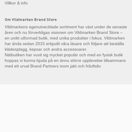
Villkor & info
Om Vildmarken Brand Store
Vildmarkens egenutvecklade sortiment har växt under de senaste
åren och nu förverkligas visionen om Vildmarken Brand Store –
en unikt utformad butik, med unika produkter i fokus. Vildmarken
har ända sedan 2015 erbjudit våra läsare och följare att beställa
klädesplagg, kepsar och andra accessoarer.
Nätbutiken har vuxit sig mycket populär och med en fysisk butik
hoppas vi kunna bjuda på en ännu större upplevelse tillsammans
med ett urval Brand Partners inom jakt och friluftsliv.
Få Magasin Vildmarken direkt till din e-post!*
E-
postadress