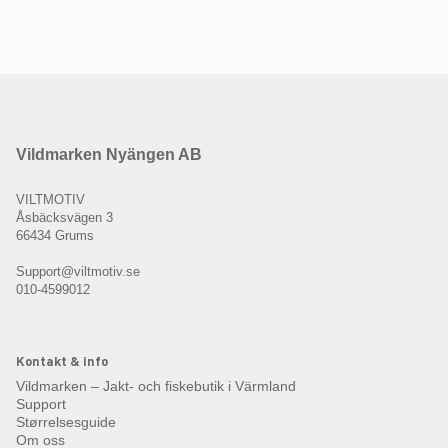
Vildmarken Nyängen AB
VILTMOTIV
Åsbäcksvägen 3
66434 Grums
Support@viltmotiv.se
010-4599012
Kontakt & info
Vildmarken – Jakt- och fiskebutik i Värmland
Support
Størrelsesguide
Om oss