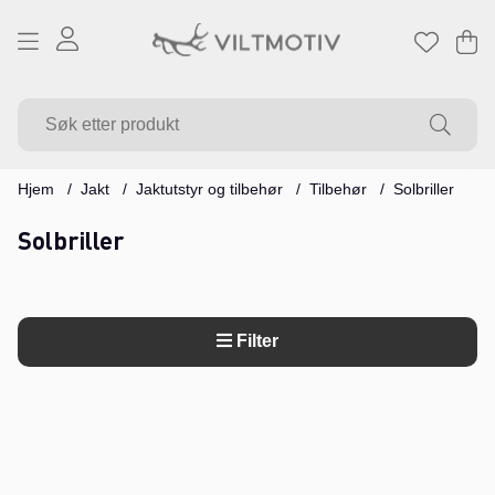
Ha
Ant
.
Hjem
Jakt
Jaktutstyr og tilbehør
Tilbehør
Solbriller
Solbriller
Filter
Produkter