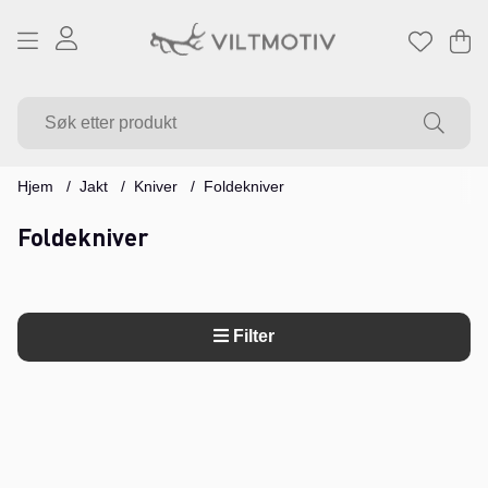
Ha
Ant
.
Hjem
Jakt
Kniver
Foldekniver
Foldekniver
Filter
Produkter