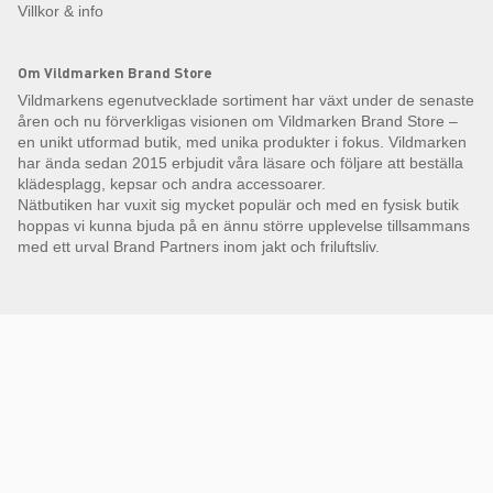
Villkor & info
Om Vildmarken Brand Store
Vildmarkens egenutvecklade sortiment har växt under de senaste
åren och nu förverkligas visionen om Vildmarken Brand Store –
en unikt utformad butik, med unika produkter i fokus. Vildmarken
har ända sedan 2015 erbjudit våra läsare och följare att beställa
klädesplagg, kepsar och andra accessoarer.
Nätbutiken har vuxit sig mycket populär och med en fysisk butik
hoppas vi kunna bjuda på en ännu större upplevelse tillsammans
med ett urval Brand Partners inom jakt och friluftsliv.
Få Magasin Vildmarken direkt till din e-post!*
E-
postadress