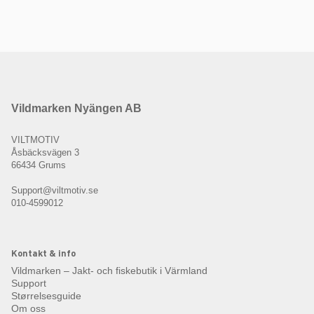
Vildmarken Nyängen AB
VILTMOTIV
Åsbäcksvägen 3
66434 Grums
Support@viltmotiv.se
010-4599012
Kontakt & info
Vildmarken – Jakt- och fiskebutik i Värmland
Support
Størrelsesguide
Om oss