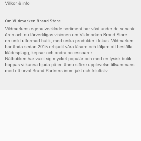
Villkor & info
Om Vildmarken Brand Store
Vildmarkens egenutvecklade sortiment har växt under de senaste
åren och nu förverkligas visionen om Vildmarken Brand Store –
en unikt utformad butik, med unika produkter i fokus. Vildmarken
har ända sedan 2015 erbjudit våra läsare och följare att beställa
klädesplagg, kepsar och andra accessoarer.
Nätbutiken har vuxit sig mycket populär och med en fysisk butik
hoppas vi kunna bjuda på en ännu större upplevelse tillsammans
med ett urval Brand Partners inom jakt och friluftsliv.
Få Magasin Vildmarken direkt till din e-post!*
E-
postadress