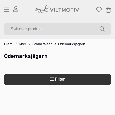
Ha
Ant
.
Hjem
Klær
Brand Wear
Ödemarksjägarn
Ödemarksjägarn
Filter
Produkter