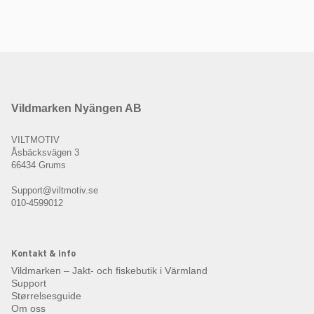
Vildmarken Nyängen AB
VILTMOTIV
Åsbäcksvägen 3
66434 Grums
Support@viltmotiv.se
010-4599012
Kontakt & info
Vildmarken – Jakt- och fiskebutik i Värmland
Support
Størrelsesguide
Om oss