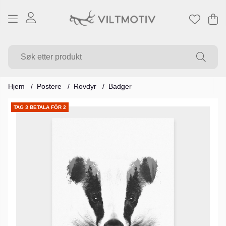
Ha
Ant
.
Hjem
Postere
Rovdyr
Badger
Produktbilder
TAG 3 BETALA FÖR 2