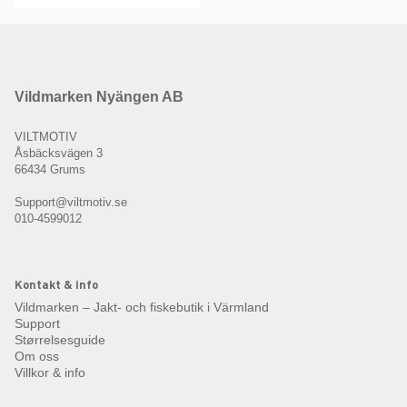
Vildmarken Nyängen AB
VILTMOTIV
Åsbäcksvägen 3
66434 Grums
Support@viltmotiv.se
010-4599012
Kontakt & info
Vildmarken – Jakt- och fiskebutik i Värmland
Support
Størrelsesguide
Om oss
Villkor & info