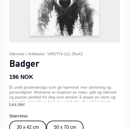
Viltmotiv
|
Artikkelnr:
VMOTIV-111-30x42
Badger
196
NOK
Et unikt posterdesign som gir hjemmet mer stemning og
personlighet. Motivene er inspirert av natur, jakt og villmark
og passer perfekt for deg som ønsker å skape en varm og
personlig atmosfære hjemme, på hytta eller på kontoret.
Finnes i tre forskjellige størrelser.
Størrelse
30 x 42 cm
50 x 70 cm