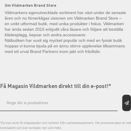
Om Vildmarken Brand Store
Vildmarkens egenutvecklade sortiment har växt under de senaste
åren och nu förverkligas visionen om Vildmarken Brand Store –
en unikt utformad butik, med unika produkter i fokus. Vildmarken
har ända sedan 2015 erbjudit våra läsare och följare att beställa
klädesplagg, kepsar och andra accessoarer.
Nätbutiken har vuxit sig mycket populär och med en fysisk butik
hoppas vi kunna bjuda på en ännu större upplevelse tillsammans
med ett urval Brand Partners inom jakt och friluftsliv.
Få Magasin Vildmarken direkt till din e-post!*
E-
postadress
*Du kan även få erbjudanden och nyheter från samarbetspartners. Din prenumeration är helt
kostnadsfri och kan avslutas när som helst.