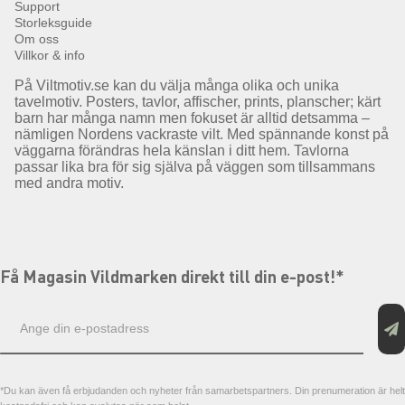
Support
Storleksguide
Om oss
Villkor & info
På Viltmotiv.se kan du välja många olika och unika
tavelmotiv. Posters, tavlor, affischer, prints, planscher; kärt
barn har många namn men fokuset är alltid detsamma –
nämligen Nordens vackraste vilt. Med spännande konst på
väggarna förändras hela känslan i ditt hem. Tavlorna
passar lika bra för sig själva på väggen som tillsammans
med andra motiv.
Få Magasin Vildmarken direkt till din e-post!*
E-
postadress
*Du kan även få erbjudanden och nyheter från samarbetspartners. Din prenumeration är helt