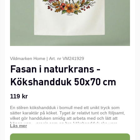
Vildmarken Home
|
Art. nr
VM241929
Fasan i naturkrans -
Kökshandduk 50x70 cm
119
kr
En stilren kökshandduk i bomull med ett unikt tryck som
sätter karaktär på köket. Tyget är relativt tunt och följsamt,
vilket gör handduken smidig att arbeta med och lätt att
hänga upp – precis som en bra kökshandduk ska vara.