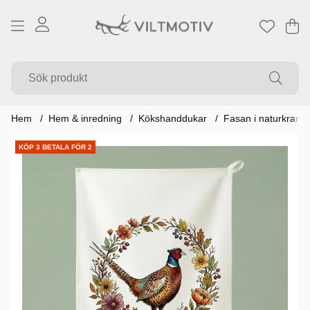
Va
Ant
.
Hem
Hem & inredning
Kökshanddukar
Fasan i naturkrans
Produktbilder
KÖP 3 BETALA FÖR 2