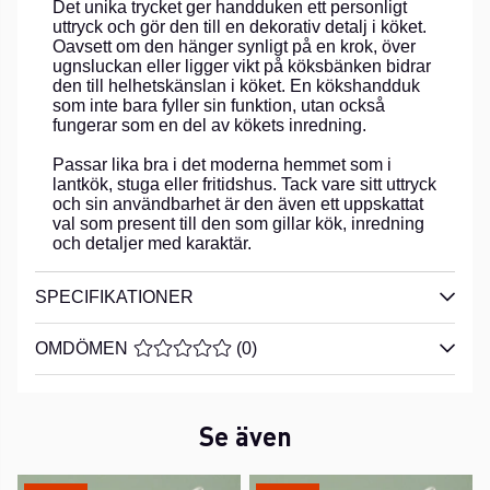
Det unika trycket ger handduken ett personligt
uttryck och gör den till en dekorativ detalj i köket.
Oavsett om den hänger synligt på en krok, över
ugnsluckan eller ligger vikt på köksbänken bidrar
den till helhetskänslan i köket. En kökshandduk
som inte bara fyller sin funktion, utan också
fungerar som en del av kökets inredning.
Passar lika bra i det moderna hemmet som i
lantkök, stuga eller fritidshus. Tack vare sitt uttryck
och sin användbarhet är den även ett uppskattat
val som present till den som gillar kök, inredning
och detaljer med karaktär.
SPECIFIKATIONER
OMDÖMEN
MEDELBETYG 0 AV 5 ANTAL BETYG 0
(
0
)
Se även