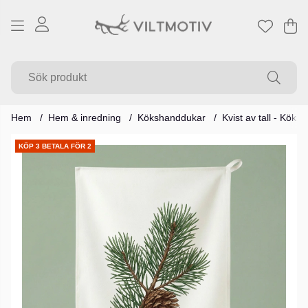
Va
Ant
.
Hem
Hem & inredning
Kökshanddukar
Kvist av tall - Kök
Produktbilder
KÖP 3 BETALA FÖR 2