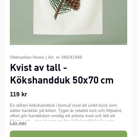
Vildmarken Home
|
Art. nr
VM241946
Kvist av tall -
Kökshandduk 50x70 cm
119
kr
En stilren kökshandduk i bomull med ett unikt tryck som
sätter karaktär på köket. Tyget är relativt tunt och följsamt,
vilket gör handduken smidig att arbeta med och lätt att
hänga upp – precis som en bra kökshandduk ska vara.