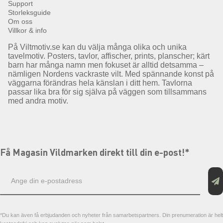
Support
Storleksguide
Om oss
Villkor & info
På Viltmotiv.se kan du välja många olika och unika
tavelmotiv. Posters, tavlor, affischer, prints, planscher; kärt
barn har många namn men fokuset är alltid detsamma –
nämligen Nordens vackraste vilt. Med spännande konst på
väggarna förändras hela känslan i ditt hem. Tavlorna
passar lika bra för sig själva på väggen som tillsammans
med andra motiv.
Få Magasin Vildmarken direkt till din e-post!*
E-
postadress
*Du kan även få erbjudanden och nyheter från samarbetspartners. Din prenumeration är helt