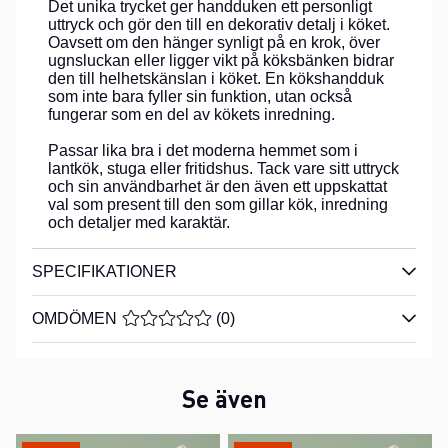
Det unika trycket ger handduken ett personligt
uttryck och gör den till en dekorativ detalj i köket.
Oavsett om den hänger synligt på en krok, över
ugnsluckan eller ligger vikt på köksbänken bidrar
den till helhetskänslan i köket. En kökshandduk
som inte bara fyller sin funktion, utan också
fungerar som en del av kökets inredning.
Passar lika bra i det moderna hemmet som i
lantkök, stuga eller fritidshus. Tack vare sitt uttryck
och sin användbarhet är den även ett uppskattat
val som present till den som gillar kök, inredning
och detaljer med karaktär.
SPECIFIKATIONER
OMDÖMEN
MEDELBETYG 0 AV 5 ANTAL BETYG 0
(
0
)
Se även