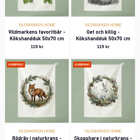
VILDMARKEN HOME
VILDMARKEN HOME
Vildmarkens favoritbär -
Get och killig -
Kökshandduk 50x70 cm
Kökshandduk 50x70 cm
119 kr
119 kr
KAMPANJ
KAMPANJ
VILDMARKEN HOME
VILDMARKEN HOME
Rödräv i naturkrans -
Skogshare i naturkrans -