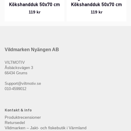
Kökshandduk 50x70 cm
Kökshandduk 50x70 cm
119 kr
119 kr
Vildmarken Nyängen AB
VILTMOTIV
Åsbäcksvägen 3
66434 Grums
Support@viltmotiv.se
010-4599012
Kontakt & info
Produktrecensioner
Retursedel
Vildmarken – Jakt- och fiskebutik i Värmland