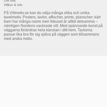
Om oss
Villkor & info
På Viltmotiv.se kan du välja många olika och unika
tavelmotiv. Posters, tavlor, affischer, prints, planscher; kärt
barn har många namn men fokuset är alltid detsamma –
nämligen Nordens vackraste vilt. Med spännande konst på
väggarna förändras hela känslan i ditt hem. Tavlorna
passar lika bra för sig själva på väggen som tillsammans
med andra motiv.
Få Magasin Vildmarken direkt till din e-post!*
E-
postadress
*Du kan även få erbjudanden och nyheter från samarbetspartners. Din prenumeration är helt
kostnadsfri och kan avslutas när som helst.