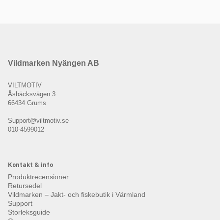
Vildmarken Nyängen AB
VILTMOTIV
Åsbäcksvägen 3
66434 Grums
Support@viltmotiv.se
010-4599012
Kontakt & info
Produktrecensioner
Retursedel
Vildmarken – Jakt- och fiskebutik i Värmland
Support
Storleksguide