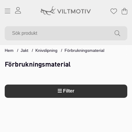
Va
Ant
.
Hem
Jakt
Knivslipning
Förbrukningsmaterial
Förbrukningsmaterial
Filter
Produkter