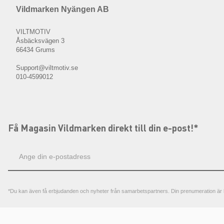
Vildmarken Nyängen AB
VILTMOTIV
Åsbäcksvägen 3
66434 Grums
Support@viltmotiv.se
010-4599012
Få Magasin Vildmarken direkt till din e-post!*
E-
postadress
*Du kan även få erbjudanden och nyheter från samarbetspartners. Din prenumeration är h