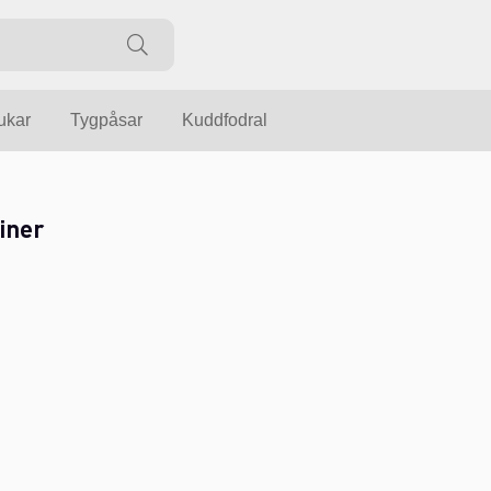
ukar
Tygpåsar
Kuddfodral
iner