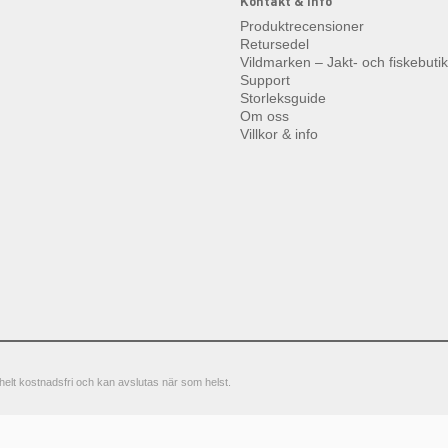
Kontakt & info
Produktrecensioner
Retursedel
Vildmarken – Jakt- och fiskebuti
Support
Storleksguide
Om oss
Villkor & info
elt kostnadsfri och kan avslutas när som helst.