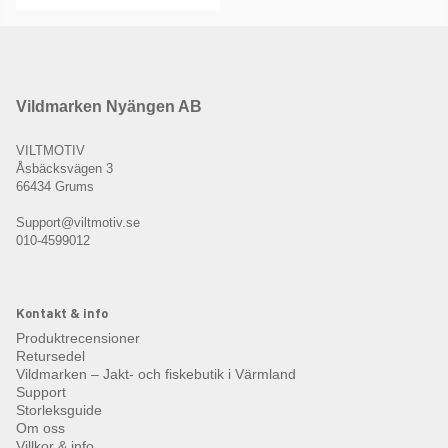
Vildmarken Nyängen AB
VILTMOTIV
Åsbäcksvägen 3
66434 Grums
Support@viltmotiv.se
010-4599012
Kontakt & info
Produktrecensioner
Retursedel
Vildmarken – Jakt- och fiskebutik i Värmland
Support
Storleksguide
Om oss
Villkor & info