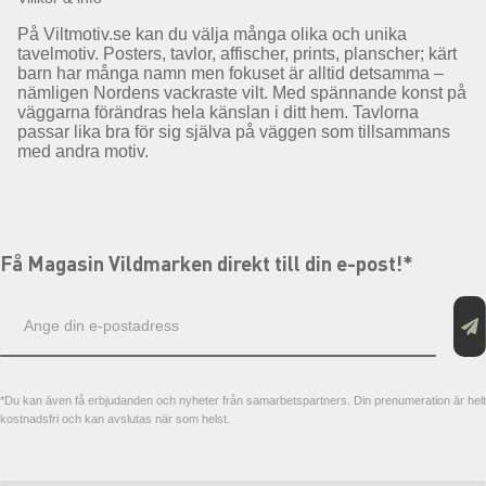
På Viltmotiv.se kan du välja många olika och unika
tavelmotiv. Posters, tavlor, affischer, prints, planscher; kärt
barn har många namn men fokuset är alltid detsamma –
nämligen Nordens vackraste vilt. Med spännande konst på
väggarna förändras hela känslan i ditt hem. Tavlorna
passar lika bra för sig själva på väggen som tillsammans
med andra motiv.
Få Magasin Vildmarken direkt till din e-post!*
E-
postadress
*Du kan även få erbjudanden och nyheter från samarbetspartners. Din prenumeration är helt
kostnadsfri och kan avslutas när som helst.