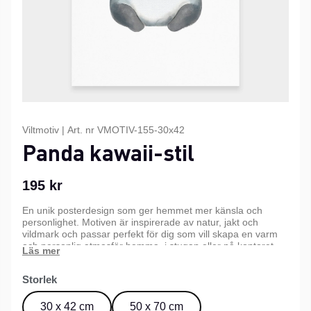
Viltmotiv
|
Art. nr
VMOTIV-155-30x42
Panda kawaii-stil
195
kr
En unik posterdesign som ger hemmet mer känsla och
personlighet. Motiven är inspirerade av natur, jakt och
vildmark och passar perfekt för dig som vill skapa en varm
och personlig atmosfär hemma, i stugan eller på kontoret.
Kommer i tre olika storlekar.
Storlek
30 x 42 cm
50 x 70 cm