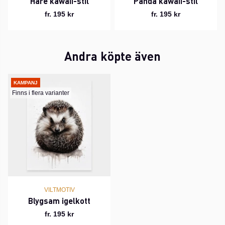
Hare kawaii-stil
Panda kawaii-stil
fr. 195 kr
fr. 195 kr
Andra köpte även
KAMPANJ
Finns i flera varianter
VILTMOTIV
Blygsam igelkott
fr. 195 kr