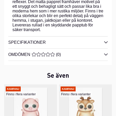
reflexer. Det matta pappret framhäver motivet på
ett snyggt och behagligt sätt och passar lika bra i
moderna hem som i mer rustika miljöer. Finns i tre
olika storlekar och blir en perfekt detalj på väggen
hemma, i stugan, jaktkojan eller på kontoret.
Levereras rullad i en skyddande papptub för
säker transport.
SPECIFIKATIONER
OMDÖMEN
MEDELBETYG 0 AV 5 ANTAL BETYG 0
(
0
)
Se även
KAMPANJ
KAMPANJ
Finns i flera varianter
Finns i flera varianter