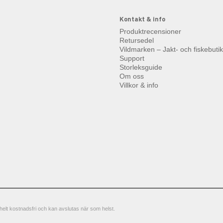
Kontakt & info
Produktrecensioner
Retursedel
Vildmarken – Jakt- och fiskebuti
Support
Storleksguide
Om oss
Villkor & info
elt kostnadsfri och kan avslutas när som helst.