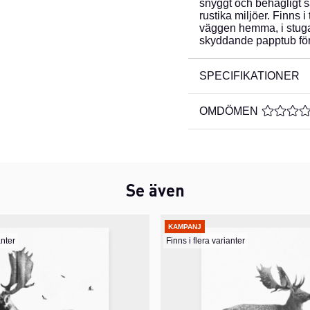
snyggt och behagligt s
rustika miljöer. Finns i
väggen hemma, i stugan
skyddande papptub för 
SPECIFIKATIONER
OMDÖMEN
MEDELBE
Se även
KAMPANJ
anter
Finns i flera varianter