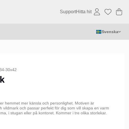
Support
Hitta hit
Va
An
.
Svenska
34-30x42
k
er hemmet mer känsla och personlighet. Motiven är
ch vildmark och passar perfekt för dig som vill skapa en varm
a, i stugan eller på kontoret. Kommer i tre olika storlekar.