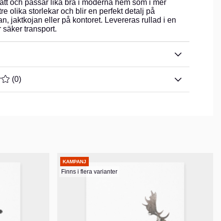
ätt och passar lika bra i moderna hem som i mer
 tre olika storlekar och blir en perfekt detalj på
, jaktkojan eller på kontoret. Levereras rullad i en
säker transport.
TYG 0 AV 5 ANTAL BETYG 0
(
0
)
KAMPANJ
Finns i flera varianter