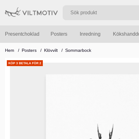
Presentchoklad
Posters
Inredning
Kökshandd
Hem
Posters
Klövvilt
Sommarbock
Produktbilder
KÖP 3 BETALA FÖR 2