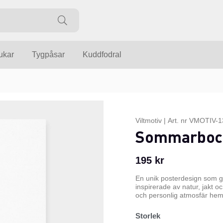
ukar
Tygpåsar
Kuddfodral
Viltmotiv
|
Art. nr
VMOTIV-1
Sommarboc
195
kr
En unik posterdesign som g
inspirerade av natur, jakt o
och personlig atmosfär hemm
Storlek