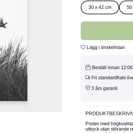
30 x 42 cm
50
Lägg i önskelistan
Beställ innan 12:0
Fri standardfrakt öv
3 års garanti
PRODUKTBESKRIVN
Poster med högkvalitati
uttryck utan störande r