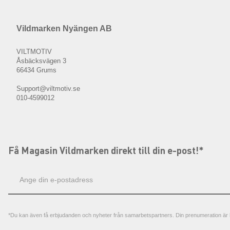
Vildmarken Nyängen AB
VILTMOTIV
Åsbäcksvägen 3
66434 Grums
Support@viltmotiv.se
010-4599012
Få Magasin Vildmarken direkt till din e-post!*
E-
postadress
*Du kan även få erbjudanden och nyheter från samarbetspartners. Din prenumeration är h