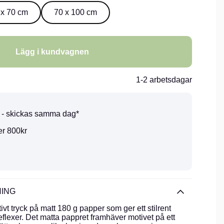
 x 70 cm
70 x 100 cm
Lägg i kundvagnen
1-2 arbetsdagar
0 - skickas samma dag*
er 800kr
ING
vt tryck på matt 180 g papper som ger ett stilrent
eflexer. Det matta pappret framhäver motivet på ett