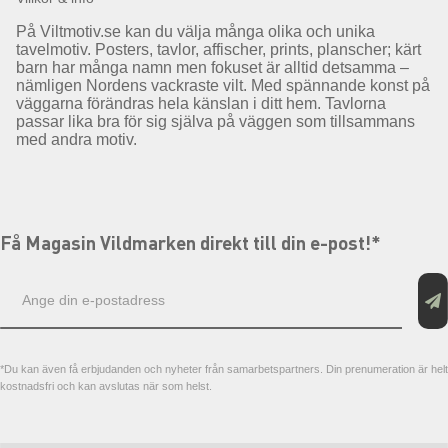
På Viltmotiv.se kan du välja många olika och unika
tavelmotiv. Posters, tavlor, affischer, prints, planscher; kärt
barn har många namn men fokuset är alltid detsamma –
nämligen Nordens vackraste vilt. Med spännande konst på
väggarna förändras hela känslan i ditt hem. Tavlorna
passar lika bra för sig själva på väggen som tillsammans
med andra motiv.
Få Magasin Vildmarken direkt till din e-post!*
E-
postadress
*Du kan även få erbjudanden och nyheter från samarbetspartners. Din prenumeration är helt
kostnadsfri och kan avslutas när som helst.