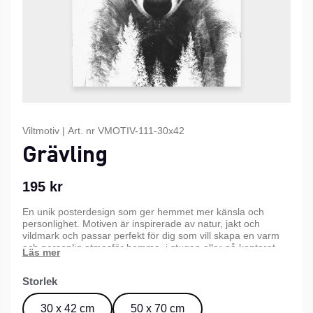
Viltmotiv
|
Art. nr
VMOTIV-111-30x42
Grävling
195
kr
En unik posterdesign som ger hemmet mer känsla och
personlighet. Motiven är inspirerade av natur, jakt och
vildmark och passar perfekt för dig som vill skapa en varm
och personlig atmosfär hemma, i stugan eller på kontoret.
Kommer i tre olika storlekar.
Storlek
30 x 42 cm
50 x 70 cm