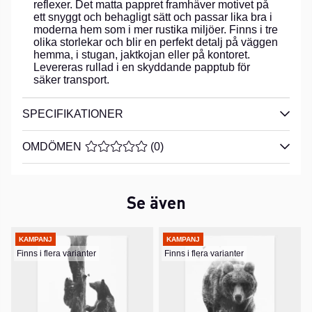
reflexer. Det matta pappret framhäver motivet på
ett snyggt och behagligt sätt och passar lika bra i
moderna hem som i mer rustika miljöer. Finns i tre
olika storlekar och blir en perfekt detalj på väggen
hemma, i stugan, jaktkojan eller på kontoret.
Levereras rullad i en skyddande papptub för
säker transport.
SPECIFIKATIONER
OMDÖMEN
MEDELBETYG 0 AV 5 ANTAL BETYG 0
(
0
)
Se även
KAMPANJ
KAMPANJ
Finns i flera varianter
Finns i flera varianter