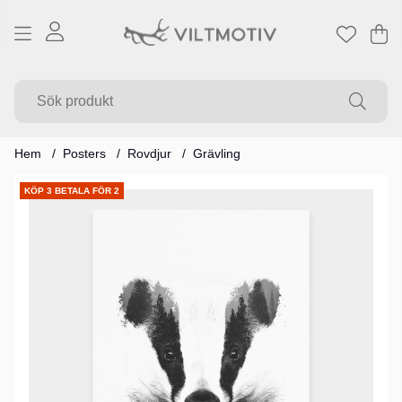
Va
Ant
.
Hem
Posters
Rovdjur
Grävling
Produktbilder
KÖP 3 BETALA FÖR 2