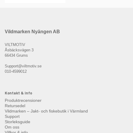
Vildmarken Nyängen AB
VILTMOTIV
Åsbäcksvägen 3
66434 Grums
Support@viltmotiv.se
010-4599012
Kontakt & info
Produktrecensioner
Retursedel
Vildmarken – Jakt- och fiskebutik i Värmland
Support
Storleksguide
Om oss
Villkor & info