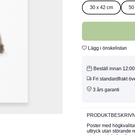
30 x 42 cm
50
Lägg i önskelistan
Beställ innan 12:0
Fri standardfrakt öv
3 års garanti
PRODUKTBESKRIVN
Poster med högkvalitati
uttryck utan störande r