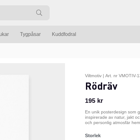
ukar
Tygpåsar
Kuddfodral
Viltmotiv
|
Art. nr
VMOTIV-1
Rödräv
195
kr
En unik posterdesign som g
inspirerade av natur, jakt o
och personlig atmosfär hemm
Storlek