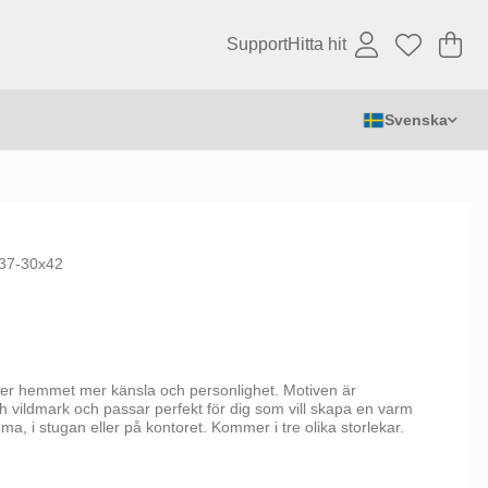
Support
Hitta hit
Va
An
.
Svenska
37-30x42
er hemmet mer känsla och personlighet. Motiven är
ch vildmark och passar perfekt för dig som vill skapa en varm
a, i stugan eller på kontoret. Kommer i tre olika storlekar.