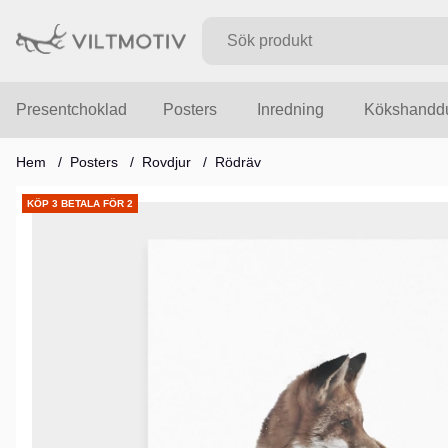
Presentchoklad
Posters
Inredning
Kökshandd
Hem
Posters
Rovdjur
Rödräv
Produktbilder
KÖP 3 BETALA FÖR 2