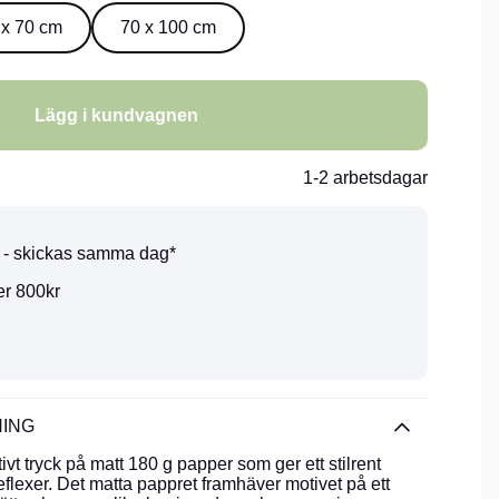
 x 70 cm
70 x 100 cm
Lägg i kundvagnen
1-2 arbetsdagar
0 - skickas samma dag*
er 800kr
ING
vt tryck på matt 180 g papper som ger ett stilrent
eflexer. Det matta pappret framhäver motivet på ett