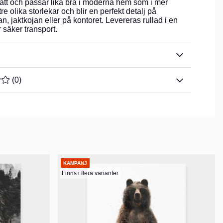
ätt och passar lika bra i moderna hem som i mer
 tre olika storlekar och blir en perfekt detalj på
, jaktkojan eller på kontoret. Levereras rullad i en
säker transport.
TYG 0 AV 5 ANTAL BETYG 0
(
0
)
KAMPANJ
Finns i flera varianter