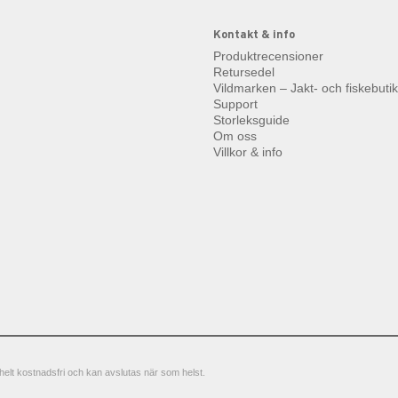
Kontakt & info
Produktrecensioner
Retursedel
Vildmarken – Jakt- och fiskebuti
Support
Storleksguide
Om oss
Villkor & info
elt kostnadsfri och kan avslutas när som helst.