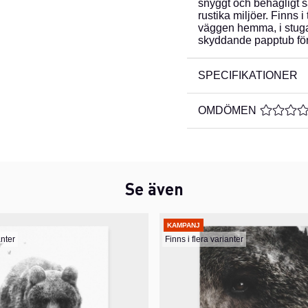
snyggt och behagligt s
rustika miljöer. Finns i
väggen hemma, i stugan
skyddande papptub för 
SPECIFIKATIONER
OMDÖMEN
MEDELBE
Se även
KAMPANJ
anter
Finns i flera varianter