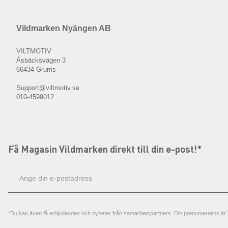
Vildmarken Nyängen AB
VILTMOTIV
Åsbäcksvägen 3
66434 Grums
Support@viltmotiv.se
010-4599012
Få Magasin Vildmarken direkt till din e-post!*
E-
postadress
*Du kan även få erbjudanden och nyheter från samarbetspartners. Din prenumeration är h