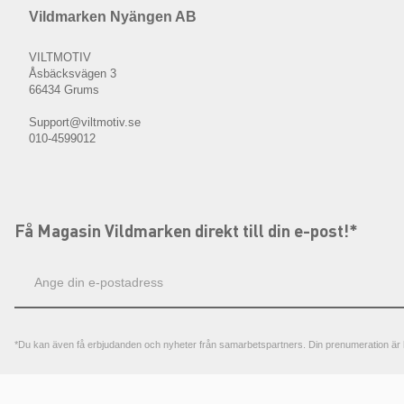
Vildmarken Nyängen AB
VILTMOTIV
Åsbäcksvägen 3
66434 Grums
Support@viltmotiv.se
010-4599012
Få Magasin Vildmarken direkt till din e-post!*
E-
postadress
*Du kan även få erbjudanden och nyheter från samarbetspartners. Din prenumeration är h