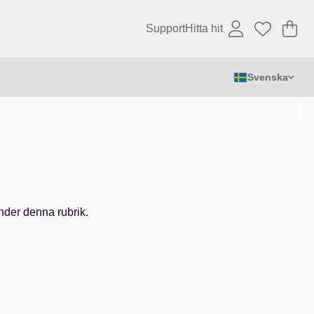
Support
Hitta hit
Va
An
.
Svenska
 under denna rubrik.