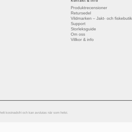
Kontakt & info
Produktrecensioner
Retursedel
Vildmarken – Jakt- och fiskebuti
Support
Storleksguide
Om oss
Villkor & info
elt kostnadsfri och kan avslutas när som helst.