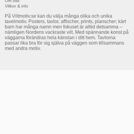
Om oss
Villkor & info
På Viltmotiv.se kan du välja många olika och unika
tavelmotiv. Posters, tavlor, affischer, prints, planscher; kärt
barn har många namn men fokuset är alltid detsamma –
nämligen Nordens vackraste vilt. Med spännande konst på
väggarna förändras hela känslan i ditt hem. Tavlorna
passar lika bra för sig själva på väggen som tillsammans
med andra motiv.
Få Magasin Vildmarken direkt till din e-post!*
E-
postadress
*Du kan även få erbjudanden och nyheter från samarbetspartners. Din prenumeration är helt
kostnadsfri och kan avslutas när som helst.