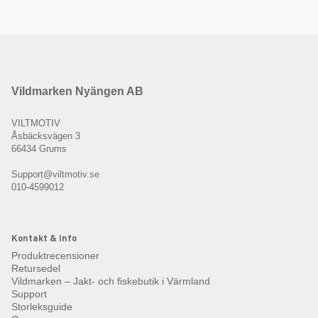
Vildmarken Nyängen AB
VILTMOTIV
Åsbäcksvägen 3
66434 Grums
Support@viltmotiv.se
010-4599012
Kontakt & info
Produktrecensioner
Retursedel
Vildmarken – Jakt- och fiskebutik i Värmland
Support
Storleksguide