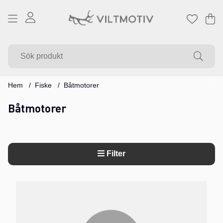
Va
Ant
.
Hem
Fiske
Båtmotorer
Båtmotorer
Filter
Produkter