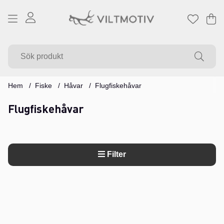
Va
Ant
.
Hem
Fiske
Håvar
Flugfiskehåvar
Flugfiskehåvar
Filter
Produkter