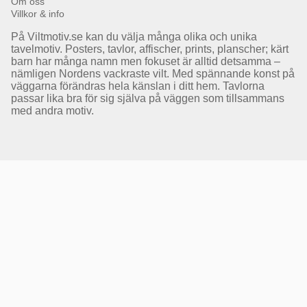
Om oss
Villkor & info
På Viltmotiv.se kan du välja många olika och unika
tavelmotiv. Posters, tavlor, affischer, prints, planscher; kärt
barn har många namn men fokuset är alltid detsamma –
nämligen Nordens vackraste vilt. Med spännande konst på
väggarna förändras hela känslan i ditt hem. Tavlorna
passar lika bra för sig själva på väggen som tillsammans
med andra motiv.
Få Magasin Vildmarken direkt till din e-post!*
E-
postadress
*Du kan även få erbjudanden och nyheter från samarbetspartners. Din prenumeration är helt
kostnadsfri och kan avslutas när som helst.