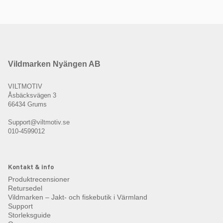
Vildmarken Nyängen AB
VILTMOTIV
Åsbäcksvägen 3
66434 Grums
Support@viltmotiv.se
010-4599012
Kontakt & info
Produktrecensioner
Retursedel
Vildmarken – Jakt- och fiskebutik i Värmland
Support
Storleksguide