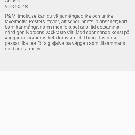
Om oss
Villkor & info
På Viltmotiv.se kan du välja många olika och unika
tavelmotiv. Posters, tavlor, affischer, prints, planscher; kärt
barn har många namn men fokuset är alltid detsamma –
nämligen Nordens vackraste vilt. Med spännande konst på
väggarna förändras hela känslan i ditt hem. Tavlorna
passar lika bra för sig själva på väggen som tillsammans
med andra motiv.
Få Magasin Vildmarken direkt till din e-post!*
E-
postadress
*Du kan även få erbjudanden och nyheter från samarbetspartners. Din prenumeration är helt
kostnadsfri och kan avslutas när som helst.