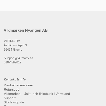
Vildmarken Nyängen AB
VILTMOTIV
Åsbäcksvägen 3
66434 Grums
Support@viltmotiv.se
010-4599012
Kontakt & info
Produktrecensioner
Retursedel
Vildmarken – Jakt- och fiskebutik i Värmland
Support
Storleksguide