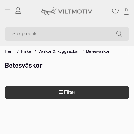
Va
Ant
.
Hem
Fiske
Väskor & Ryggsäckar
Betesväskor
Betesväskor
Filter
Produkter