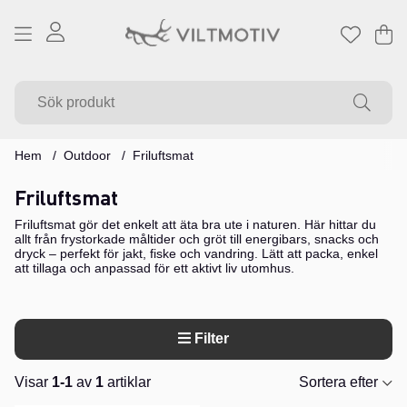
Va
Ant
.
Hem
Outdoor
Friluftsmat
Friluftsmat
Friluftsmat gör det enkelt att äta bra ute i naturen. Här hittar du
allt från frystorkade måltider och gröt till energibars, snacks och
dryck – perfekt för jakt, fiske och vandring. Lätt att packa, enkel
att tillaga och anpassad för ett aktivt liv utomhus.
Filter
Visar
1-1
av
1
artiklar
Sortera efter