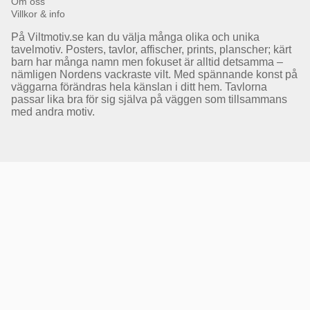
Om oss
Villkor & info
På Viltmotiv.se kan du välja många olika och unika
tavelmotiv. Posters, tavlor, affischer, prints, planscher; kärt
barn har många namn men fokuset är alltid detsamma –
nämligen Nordens vackraste vilt. Med spännande konst på
väggarna förändras hela känslan i ditt hem. Tavlorna
passar lika bra för sig själva på väggen som tillsammans
med andra motiv.
Få Magasin Vildmarken direkt till din e-post!*
E-
postadress
*Du kan även få erbjudanden och nyheter från samarbetspartners. Din prenumeration är helt
kostnadsfri och kan avslutas när som helst.