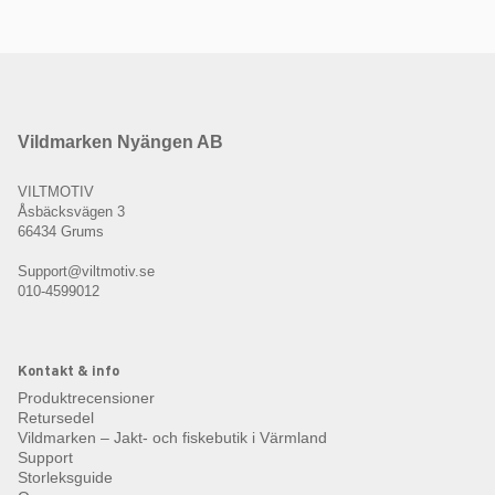
Vildmarken Nyängen AB
VILTMOTIV
Åsbäcksvägen 3
66434 Grums
Support@viltmotiv.se
010-4599012
Kontakt & info
Produktrecensioner
Retursedel
Vildmarken – Jakt- och fiskebutik i Värmland
Support
Storleksguide