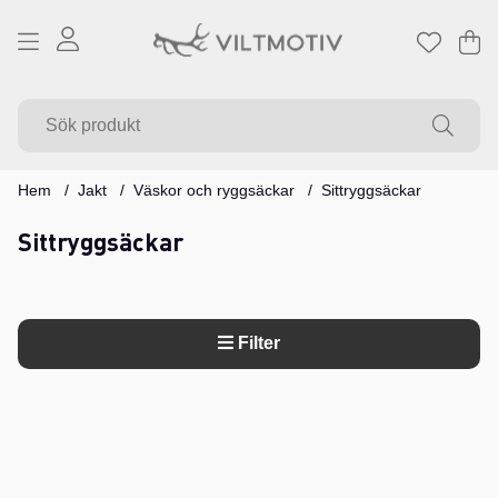
Va
Ant
.
Hem
Jakt
Väskor och ryggsäckar
Sittryggsäckar
Sittryggsäckar
Filter
Produkter