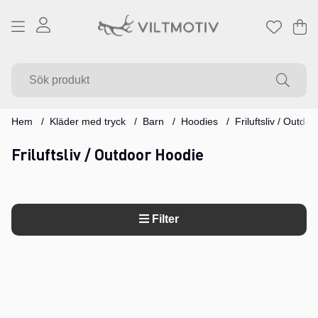
Va
Ant
.
Hem
Kläder med tryck
Barn
Hoodies
Friluftsliv / Outdo
Friluftsliv / Outdoor Hoodie
Filter
Produkter