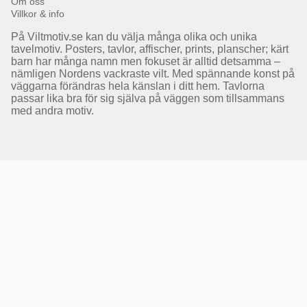
Om oss
Villkor & info
På Viltmotiv.se kan du välja många olika och unika
tavelmotiv. Posters, tavlor, affischer, prints, planscher; kärt
barn har många namn men fokuset är alltid detsamma –
nämligen Nordens vackraste vilt. Med spännande konst på
väggarna förändras hela känslan i ditt hem. Tavlorna
passar lika bra för sig själva på väggen som tillsammans
med andra motiv.
Få Magasin Vildmarken direkt till din e-post!*
E-
postadress
*Du kan även få erbjudanden och nyheter från samarbetspartners. Din prenumeration är helt
kostnadsfri och kan avslutas när som helst.