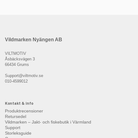
Vildmarken Nyängen AB
VILTMOTIV
Åsbäcksvägen 3
66434 Grums
Support@viltmotiv.se
010-4599012
Kontakt & info
Produktrecensioner
Retursedel
Vildmarken – Jakt- och fiskebutik i Värmland
Support
Storleksguide