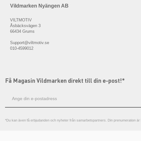
Vildmarken Nyängen AB
VILTMOTIV
Åsbäcksvägen 3
66434 Grums
Support@viltmotiv.se
010-4599012
Få Magasin Vildmarken direkt till din e-post!*
E-
postadress
*Du kan även få erbjudanden och nyheter från samarbetspartners. Din prenumeration är h