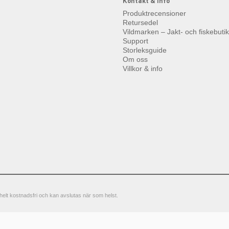
Kontakt & info
Produktrecensioner
Retursedel
Vildmarken – Jakt- och fiskebuti
Support
Storleksguide
Om oss
Villkor & info
elt kostnadsfri och kan avslutas när som helst.