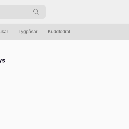
ukar
Tygpåsar
Kuddfodral
ys