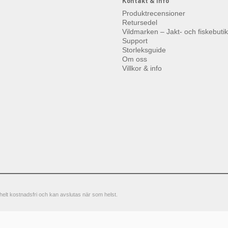
Kontakt & info
Produktrecensioner
Retursedel
Vildmarken – Jakt- och fiskebuti
Support
Storleksguide
Om oss
Villkor & info
elt kostnadsfri och kan avslutas när som helst.