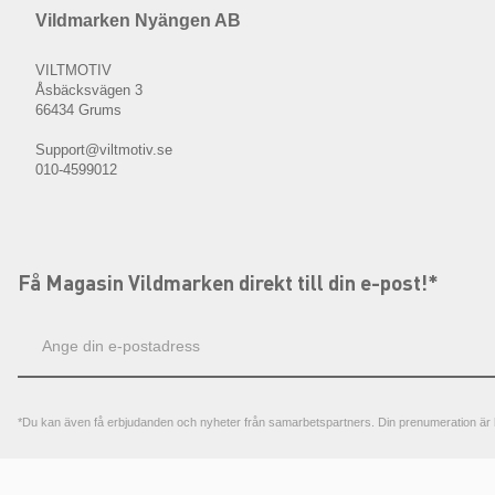
Vildmarken Nyängen AB
VILTMOTIV
Åsbäcksvägen 3
66434 Grums
Support@viltmotiv.se
010-4599012
Få Magasin Vildmarken direkt till din e-post!*
E-
postadress
*Du kan även få erbjudanden och nyheter från samarbetspartners. Din prenumeration är h