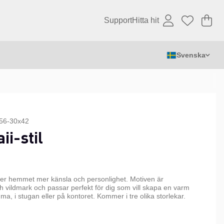
Support
Hitta hit
Va
An
.
Svenska
56-30x42
i-stil
er hemmet mer känsla och personlighet. Motiven är
ch vildmark och passar perfekt för dig som vill skapa en varm
a, i stugan eller på kontoret. Kommer i tre olika storlekar.