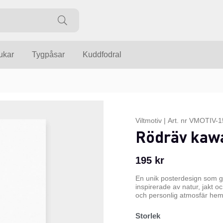
ukar
Tygpåsar
Kuddfodral
Viltmotiv
|
Art. nr
VMOTIV-1
Rödräv kawai
195
kr
En unik posterdesign som g
inspirerade av natur, jakt o
och personlig atmosfär hemm
Storlek