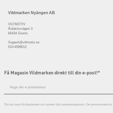
Vildmarken Nyängen AB
VILTMOTIV
Åsbäcksvägen 3
66434 Grums
Support@viltmotiv.se
010-4599012
Få Magasin Vildmarken direkt till din e-post!*
E-
postadress
*Du kan även få erbjudanden och nyheter från samarbetspartners. Din prenumeration är h