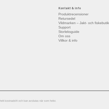
Kontakt & info
Produktrecensioner
Retursedel
Vildmarken – Jakt- och fiskebuti
Support
Storleksguide
Om oss
Villkor & info
elt kostnadsfri och kan avslutas när som helst.