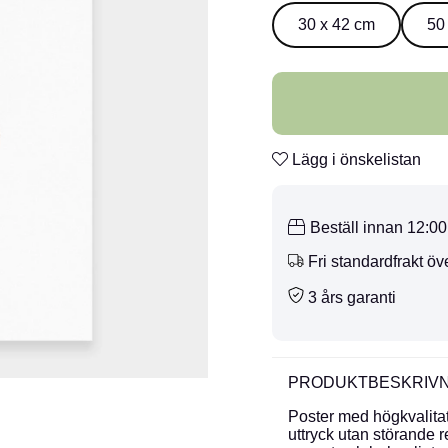
30 x 42 cm
50
Lägg i önskelistan
Beställ innan 12:0
Fri standardfrakt öv
3 års garanti
PRODUKTBESKRIVN
Poster med högkvalitati
uttryck utan störande r