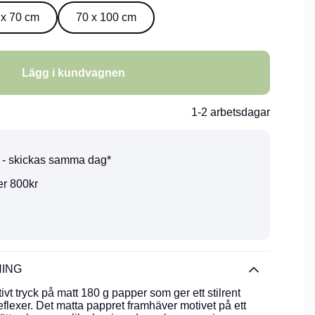
 x 70 cm
70 x 100 cm
Lägg i kundvagnen
1-2 arbetsdagar
0 - skickas samma dag*
er 800kr
ING
vt tryck på matt 180 g papper som ger ett stilrent
eflexer. Det matta pappret framhäver motivet på ett