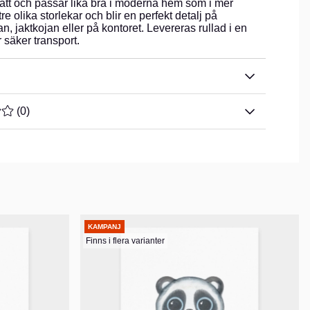
ätt och passar lika bra i moderna hem som i mer
 tre olika storlekar och blir en perfekt detalj på
, jaktkojan eller på kontoret. Levereras rullad i en
säker transport.
TYG 0 AV 5 ANTAL BETYG 0
(
0
)
KAMPANJ
Finns i flera varianter