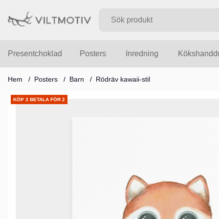
Presentchoklad
Posters
Inredning
Kökshandd
Hem
Posters
Barn
Rödräv kawaii-stil
Produktbilder
KÖP 3 BETALA FÖR 2