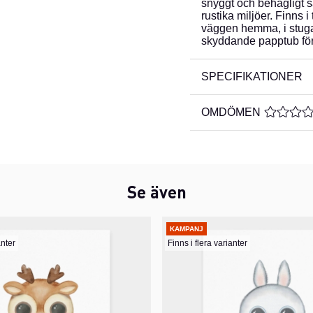
snyggt och behagligt s
rustika miljöer. Finns i
väggen hemma, i stugan
skyddande papptub för 
SPECIFIKATIONER
OMDÖMEN
MEDELBE
Se även
KAMPANJ
anter
Finns i flera varianter