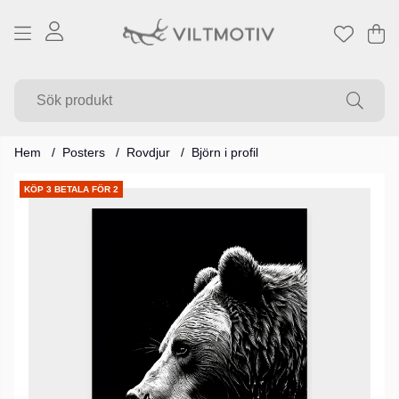
Va
Ant
.
Hem
Posters
Rovdjur
Björn i profil
Produktbilder
KÖP 3 BETALA FÖR 2