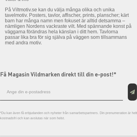
På Viltmotiv.se kan du välja många olika och unika
tavelmotiv. Posters, tavlor, affischer, prints, planscher; kärt
barn har många namn men fokuset är alltid detsamma –
nämligen Nordens vackraste vilt. Med spännande konst på
väggarna förändras hela känslan i ditt hem. Tavlorna
passar lika bra för sig själva på väggen som tillsammans
med andra motiv.
Få Magasin Vildmarken direkt till din e-post!*
E-
postadress
*Du kan även få erbjudanden och nyheter från samarbetspartners. Din prenumeration är helt
kostnadsfri och kan avslutas när som helst.