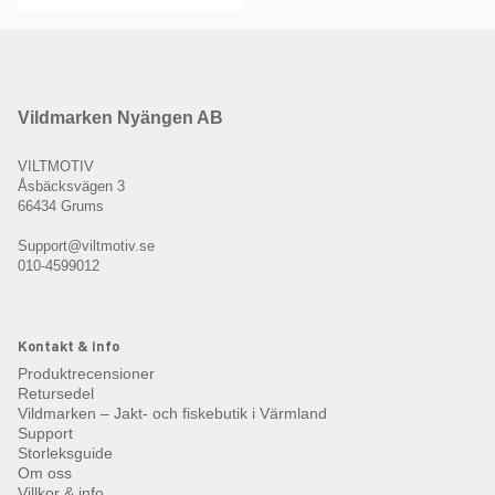
Vildmarken Nyängen AB
VILTMOTIV
Åsbäcksvägen 3
66434 Grums
Support@viltmotiv.se
010-4599012
Kontakt & info
Produktrecensioner
Retursedel
Vildmarken – Jakt- och fiskebutik i Värmland
Support
Storleksguide
Om oss
Villkor & info