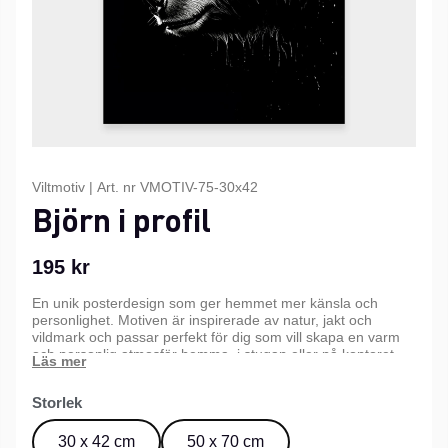
Viltmotiv
|
Art. nr
VMOTIV-75-30x42
Björn i profil
195
kr
En unik posterdesign som ger hemmet mer känsla och
personlighet. Motiven är inspirerade av natur, jakt och
vildmark och passar perfekt för dig som vill skapa en varm
och personlig atmosfär hemma, i stugan eller på kontoret.
Kommer i tre olika storlekar.
Storlek
30 x 42 cm
50 x 70 cm