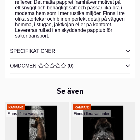
reflexer. Det matta pappret framhäver motivet på
ett snyggt och behagligt sätt och passar lika bra i
moderna hem som i mer rustika miljöer. Finns i tre
olika storlekar och blir en perfekt detalj på väggen
hemma, i stugan, jaktkojan eller på kontoret.
Levereras rullad i en skyddande papptub för
säker transport.
SPECIFIKATIONER
OMDÖMEN
MEDELBETYG 0 AV 5 ANTAL BETYG 0
(
0
)
Se även
KAMPANJ
KAMPANJ
Finns i flera varianter
Finns i flera varianter