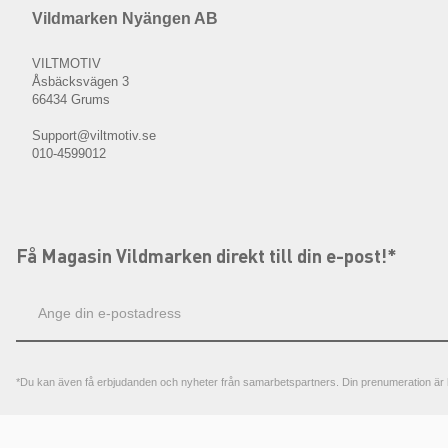
Vildmarken Nyängen AB
VILTMOTIV
Åsbäcksvägen 3
66434 Grums
Support@viltmotiv.se
010-4599012
Få Magasin Vildmarken direkt till din e-post!*
E-
postadress
*Du kan även få erbjudanden och nyheter från samarbetspartners. Din prenumeration är h