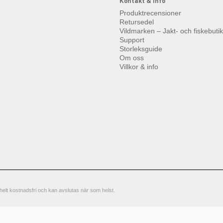
Kontakt & info
Produktrecensioner
Retursedel
Vildmarken – Jakt- och fiskebuti
Support
Storleksguide
Om oss
Villkor & info
elt kostnadsfri och kan avslutas när som helst.