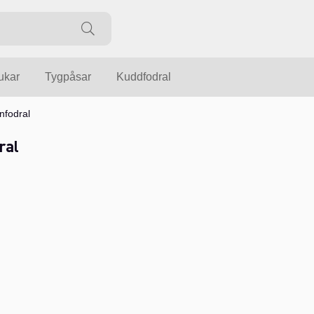
ukar
Tygpåsar
Kuddfodral
nfodral
ral