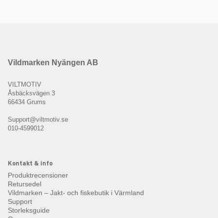
Vildmarken Nyängen AB
VILTMOTIV
Åsbäcksvägen 3
66434 Grums
Support@viltmotiv.se
010-4599012
Kontakt & info
Produktrecensioner
Retursedel
Vildmarken – Jakt- och fiskebutik i Värmland
Support
Storleksguide