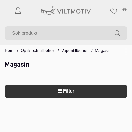
Va
Ant
.
Hem
Optik och tillbehör
Vapentillbehör
Magasin
Magasin
Filter
Produkter