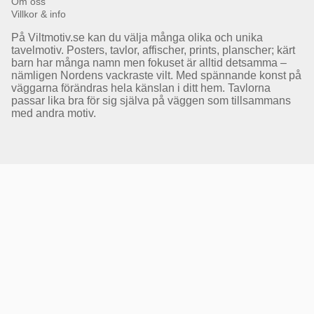
Om oss
Villkor & info
På Viltmotiv.se kan du välja många olika och unika
tavelmotiv. Posters, tavlor, affischer, prints, planscher; kärt
barn har många namn men fokuset är alltid detsamma –
nämligen Nordens vackraste vilt. Med spännande konst på
väggarna förändras hela känslan i ditt hem. Tavlorna
passar lika bra för sig själva på väggen som tillsammans
med andra motiv.
Få Magasin Vildmarken direkt till din e-post!*
E-
postadress
*Du kan även få erbjudanden och nyheter från samarbetspartners. Din prenumeration är helt
kostnadsfri och kan avslutas när som helst.