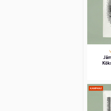
Jäm
Kök
KAMPANJ