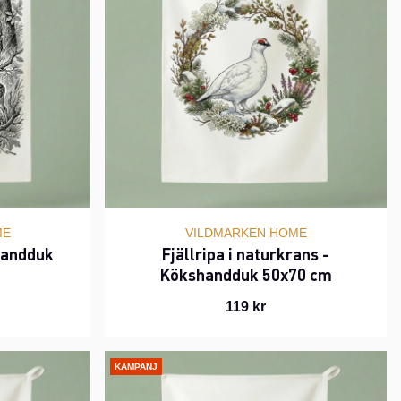
ME
VILDMARKEN HOME
shandduk
Fjällripa i naturkrans -
Kökshandduk 50x70 cm
119 kr
KAMPANJ