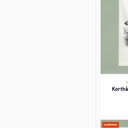
Korthå
KAMPANJ