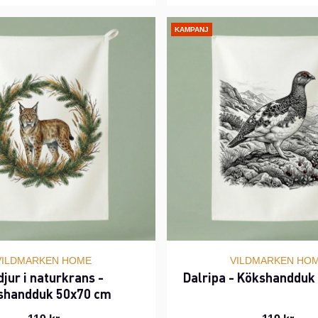
KAMPANJ
VILDMARKEN HOME
VILDMARKEN HO
djur i naturkrans -
Dalripa - Kökshandduk
shandduk 50x70 cm