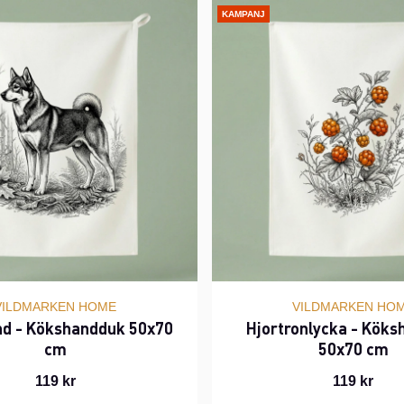
KAMPANJ
VILDMARKEN HOME
VILDMARKEN HO
d - Kökshandduk 50x70
Hjortronlycka - Kök
cm
50x70 cm
119 kr
119 kr