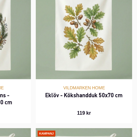
ME
VILDMARKEN HOME
ns -
Eklöv - Kökshandduk 50x70 cm
70 cm
119 kr
KAMPANJ