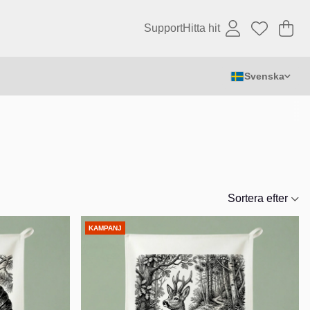
Support
Hitta hit
Va
An
.
Svenska
Sortera efter
KAMPANJ