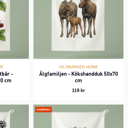
ME
VILDMARKEN HOME
tbär -
Älgfamiljen - Kökshandduk 50x70
70 cm
cm
119 kr
KAMPANJ