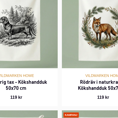
VILDMARKEN HOME
VILDMARKEN HO
rig tax - Kökshandduk
Rödräv i naturkra
50x70 cm
Kökshandduk 50x
119 kr
119 kr
KAMPANJ