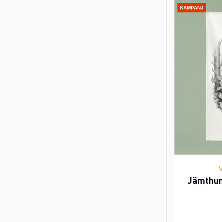
KAMPANJ
Jämthun