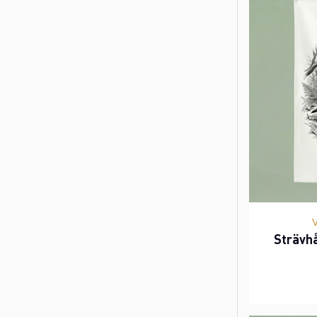
Strävh