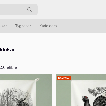
ukar
Tygpåsar
Kuddfodral
ddukar
v
45
artiklar
KAMPANJ