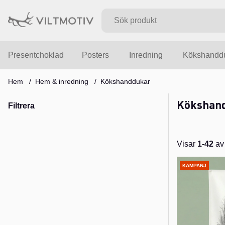
Presentchoklad
Posters
Inredning
Kökshandd
Hem
Hem & inredning
Kökshanddukar
Kökshan
Filtrera
Visar
1-42
a
Produkter
KAMPANJ