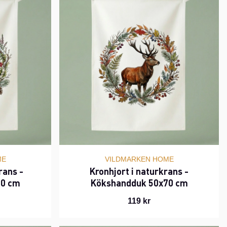
ME
VILDMARKEN HOME
rans -
Kronhjort i naturkrans -
70 cm
Kökshandduk 50x70 cm
119 kr