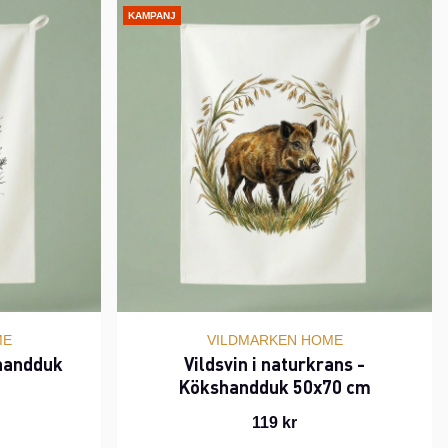
KAMPANJ
ME
VILDMARKEN HOME
shandduk
Vildsvin i naturkrans -
Kökshandduk 50x70 cm
119 kr