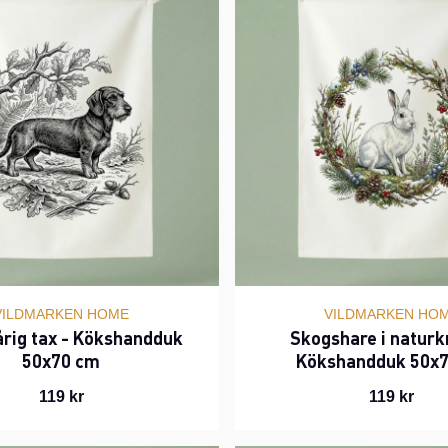
VILDMARKEN HOME
VILDMARKEN HO
årig tax - Kökshandduk
Skogshare i naturk
50x70 cm
Kökshandduk 50x
119 kr
119 kr