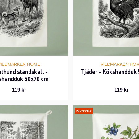
VILDMARKEN HOME
VILDMARKEN HO
thund ståndskall -
Tjäder - Kökshandduk
shandduk 50x70 cm
119 kr
119 kr
KAMPANJ